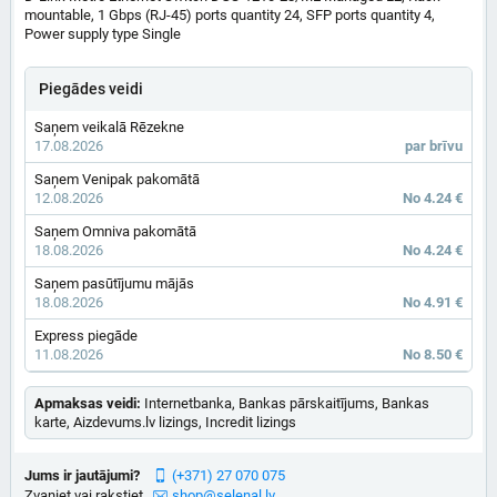
mountable, 1 Gbps (RJ-45) ports quantity 24, SFP ports quantity 4,
Power supply type Single
Piegādes veidi
Saņem veikalā Rēzekne
17.08.2026
par brīvu
Saņem Venipak pakomātā
12.08.2026
No 4.24 €
Saņem Omniva pakomātā
18.08.2026
No 4.24 €
Saņem pasūtījumu mājās
18.08.2026
No 4.91 €
Express piegāde
11.08.2026
No 8.50 €
Apmaksas veidi:
Internetbanka, Bankas pārskaitījums, Bankas
karte, Aizdevums.lv lizings, Incredit lizings
Jums ir jautājumi?
(+371) 27 070 075
Zvaniet vai rakstiet
shop@selenal.lv