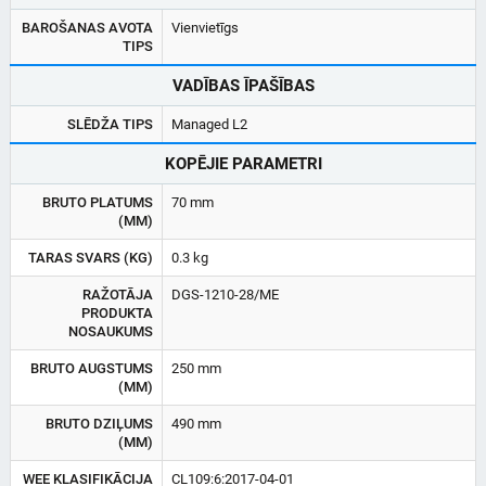
BAROŠANAS AVOTA
Vienvietīgs
TIPS
VADĪBAS ĪPAŠĪBAS
SLĒDŽA TIPS
Managed L2
KOPĒJIE PARAMETRI
BRUTO PLATUMS
70 mm
(MM)
TARAS SVARS (KG)
0.3 kg
RAŽOTĀJA
DGS-1210-28/ME
PRODUKTA
NOSAUKUMS
BRUTO AUGSTUMS
250 mm
(MM)
BRUTO DZIĻUMS
490 mm
(MM)
WEE KLASIFIKĀCIJA
CL109:6:2017-04-01