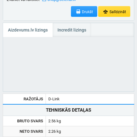
Drukāt
Salīdzināt
Aizdevums.lv lizings
Incredit lizings
RAŽOTĀJS
D-Link
TEHNISKĀS DETAĻAS
BRUTO SVARS
2.56 kg
NETO SVARS
2.26 kg