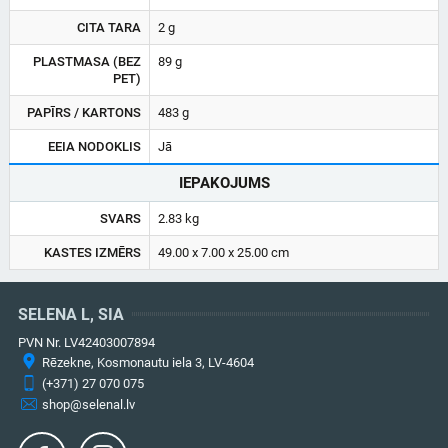
CITA TARA
2 g
PLASTMASA (BEZ
89 g
PET)
PAPĪRS / KARTONS
483 g
EEIA NODOKLIS
Jā
IEPAKOJUMS
SVARS
2.83 kg
KASTES IZMĒRS
49.00 x 7.00 x 25.00 cm
SELENA L, SIA
PVN Nr. LV42403007894
Rēzekne, Kosmonautu iela 3, LV-4604
(+371) 27 070 075
shop@selenal.lv