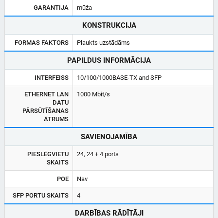
GARANTIJA
mūža
KONSTRUKCIJA
FORMAS FAKTORS
Plaukts uzstādāms
PAPILDUS INFORMĀCIJA
INTERFEISS
10/100/1000BASE-TX and SFP
ETHERNET LAN
1000 Mbit/s
DATU
PĀRSŪTĪŠANAS
ĀTRUMS
SAVIENOJAMĪBA
PIESLĒGVIETU
24, 24 + 4 ports
SKAITS
POE
Nav
SFP PORTU SKAITS
4
DARBĪBAS RĀDĪTĀJI