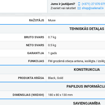
Jums ir jautājumi?
(+371) 27 070 07
Zvaniet vai rakstiet
shop@selenal.lv
RAŽOTĀJS
Muse
TEHNISKĀS DETAĻAS
BRUTO SVARS
0.7 kg
NETO SVARS
0.5 kg
GARANTIJA
1 gads
FUNKCIJAS
FM grozāmā stieņa antena, ieslēgta / izslēg
KONSTRUKCIJA
PRODUKTA KRĀSA
Black, Gold
PAPILDUS INFORMĀCIJ
DIMENSIJAS (WXDXH)
180 x 80 x 130 mm
SAVIENOJAMĪBA