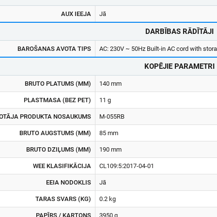
AUX IEEJA
Jā
DARBĪBAS RĀDĪTĀJI
BAROŠANAS AVOTA TIPS
AC: 230V ~ 50Hz Built-in AC cord with stor
KOPĒJIE PARAMETRI
BRUTO PLATUMS (MM)
140 mm
PLASTMASA (BEZ PET)
11 g
OTĀJA PRODUKTA NOSAUKUMS
M-055RB
BRUTO AUGSTUMS (MM)
85 mm
BRUTO DZIĻUMS (MM)
190 mm
WEE KLASIFIKĀCIJA
CL109:5:2017-04-01
EEIA NODOKLIS
Jā
TARAS SVARS (KG)
0.2 kg
PAPĪRS / KARTONS
3950 g