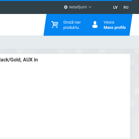
Iestatījumi
LV
RU
Grozā nav
Viesis
produktu.
Mans profils
ack/Gold, AUX in