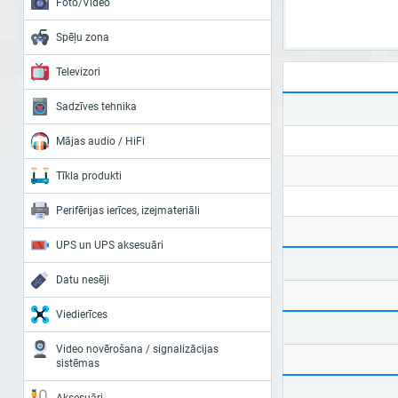
Foto/Video
Spēļu zona
Televizori
Sadzīves tehnika
Mājas audio / HiFi
Tīkla produkti
Perifērijas ierīces, izejmateriāli
UPS un UPS aksesuāri
Datu nesēji
Viedierīces
Video novērošana / signalizācijas
sistēmas