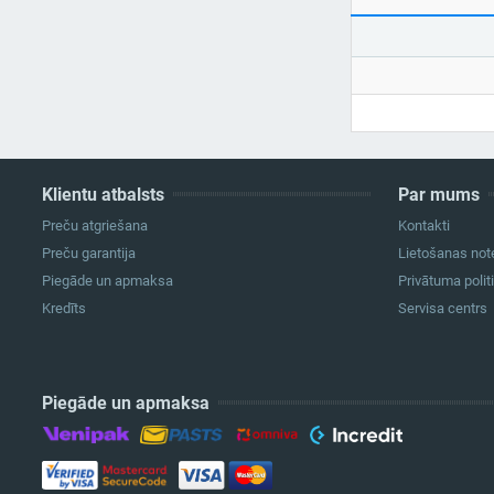
Klientu atbalsts
Par mums
Preču atgriešana
Kontakti
Preču garantija
Lietošanas not
Piegāde un apmaksa
Privātuma polit
Kredīts
Servisa centrs
Piegāde un apmaksa