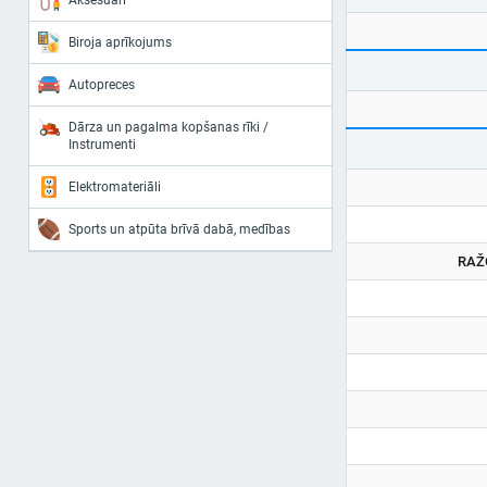
Aksesuāri
Biroja aprīkojums
Autopreces
Dārza un pagalma kopšanas rīki /
Instrumenti
Elektromateriāli
Sports un atpūta brīvā dabā, medības
RAŽ