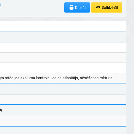
5
Drukāt
Salīdzināt
ta rotācijas skaļuma kontrole, joslas atlasītājs, nēsāšanas rokturis
A