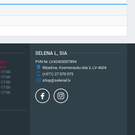
SELENA L, SIA
iena
PVN Nr. LV42403007894
iena
Rēzekne, Kosmonautu iela 3, LV-4604
-17:00
(+371) 27 070 075
-17:00
shop@selenal.lv
-17:00
-17:00
-17:00