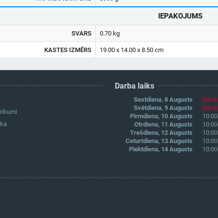
IEPAKOJUMS
SVARS
0.70 kg
KASTES IZMĒRS
19.00 x 14.00 x 8.50 cm
Darba laiks
Sestdiena, 8 Augusts
Brīvd
Svētdiena, 9 Augusts
Brīvd
eikumi
Pirmdiena, 10 Augusts
10:00
ika
Otrdiena, 11 Augusts
10:00
Trešdiena, 12 Augusts
10:00
Ceturtdiena, 13 Augusts
10:00
Piektdiena, 14 Augusts
10:00