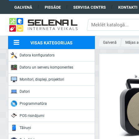
GALVENĀ
PIEGĀDE
SERVISA CENTRS
KONTAKTI
VISAS KATEGORIJAS
Galvenā
Mājas a
Datora konfigurators
Datoru un serveru komponentes
Monitori, displeji, projektori
Datori
Programmatūra
POS risinājumi
Tālruņi