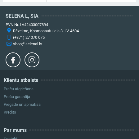
SELENA L, SIA
PVN Nr. LV42403007894
Rēzekne, Kosmonautu iela 3, LV-4604
(+371) 27 070 075
shop@selenal.lv
Klientu atbalsts
Preču atgriešana
Preču garantija
Piegāde un apmaksa
Kredīts
Par mums
Kontakti