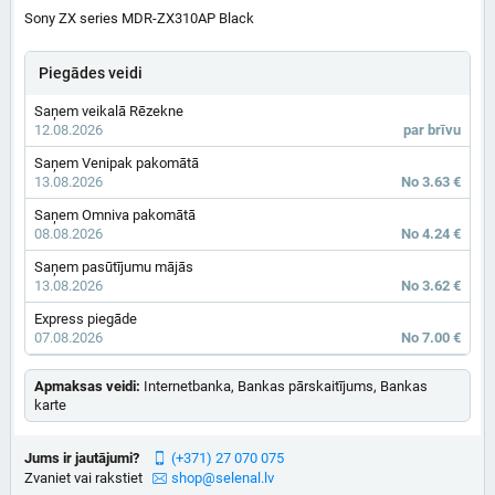
Sony ZX series MDR-ZX310AP Black
Piegādes veidi
Saņem veikalā Rēzekne
12.08.2026
par brīvu
Saņem Venipak pakomātā
13.08.2026
No 3.63 €
Saņem Omniva pakomātā
08.08.2026
No 4.24 €
Saņem pasūtījumu mājās
13.08.2026
No 3.62 €
Express piegāde
07.08.2026
No 7.00 €
Apmaksas veidi:
Internetbanka, Bankas pārskaitījums, Bankas
karte
Jums ir jautājumi?
(+371) 27 070 075
Zvaniet vai rakstiet
shop@selenal.lv