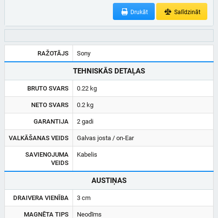
Drukāt
Salīdzināt
RAŽOTĀJS
Sony
TEHNISKĀS DETAĻAS
BRUTO SVARS
0.22 kg
NETO SVARS
0.2 kg
GARANTIJA
2 gadi
VALKĀŠANAS VEIDS
Galvas josta / on-Ear
SAVIENOJUMA
Kabelis
VEIDS
AUSTIŅAS
DRAIVERA VIENĪBA
3 cm
MAGNĒTA TIPS
Neodīms