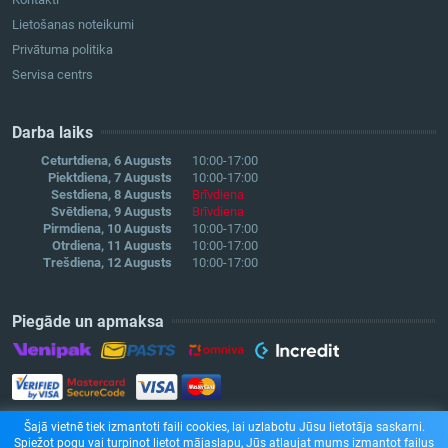
Lietošanas noteikumi
Privātuma politika
Servisa centrs
Darba laiks
Ceturtdiena, 6 Augusts
10:00-17:00
Piektdiena, 7 Augusts
10:00-17:00
Sestdiena, 8 Augusts
Brīvdiena
Svētdiena, 9 Augusts
Brīvdiena
Pirmdiena, 10 Augusts
10:00-17:00
Otrdiena, 11 Augusts
10:00-17:00
Trešdiena, 12 Augusts
10:00-17:00
Piegāde un apmaksa
Šajā vietnē tiek izmantoti faili cookies, lai uzlabotu Jūsu lietotāja saskarni.
Spiežot pogu vai turpinot lietot mājaslapu, Jūs atļaujat mums izmantot failus