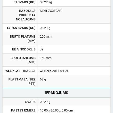
TI SVARS (KG)
0.022 kg
RAŽOTĀJA
MDR-ZX310AP
PRODUKTA
NOSAUKUMS
TARAS SVARS (KG)
0.02 kg
BRUTO PLATUMS
200 mm
(MM)
EEIA NODOKLIS
Jā
BRUTO DZIĻUMS
150 mm
(MM)
WEE KLASIFIKĀCIJA
CL109:5:2017-04-01
PLASTMASA (BEZ
68 g
PET)
IEPAKOJUMS
SVARS
0.22 kg
KASTES IZMĒRS
15.00 x 20.00 x 5.00 cm