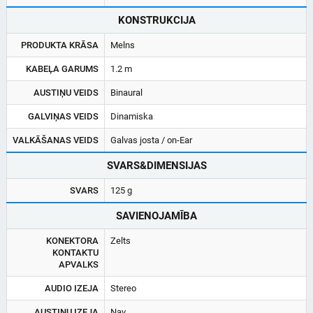
KONSTRUKCIJA
PRODUKTA KRĀSA
Melns
KABEĻA GARUMS
1.2 m
AUSTIŅU VEIDS
Binaural
GALVIŅAS VEIDS
Dinamiska
VALKĀŠANAS VEIDS
Galvas josta / on-Ear
SVARS&DIMENSIJAS
SVARS
125 g
SAVIENOJAMĪBA
KONEKTORA
Zelts
KONTAKTU
APVALKS
AUDIO IZEJA
Stereo
AUSTIŅU IZEJA
Nav