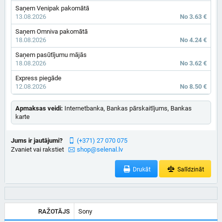
Saņem Venipak pakomātā
13.08.2026
No 3.63 €
Saņem Omniva pakomātā
18.08.2026
No 4.24 €
Saņem pasūtījumu mājās
18.08.2026
No 3.62 €
Express piegāde
12.08.2026
No 8.50 €
Apmaksas veidi:
Internetbanka, Bankas pārskaitījums, Bankas
karte
Jums ir jautājumi?
(+371) 27 070 075
Zvaniet vai rakstiet
shop@selenal.lv
Drukāt
Salīdzināt
RAŽOTĀJS
Sony