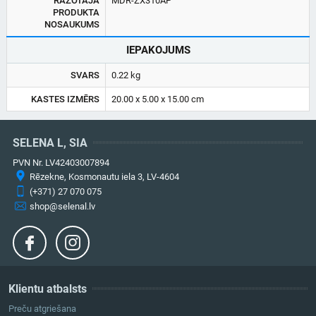
RAŽOTĀJA
MDR-ZX310AP
PRODUKTA
NOSAUKUMS
IEPAKOJUMS
SVARS
0.22 kg
KASTES IZMĒRS
20.00 x 5.00 x 15.00 cm
SELENA L, SIA
PVN Nr. LV42403007894
Rēzekne, Kosmonautu iela 3, LV-4604
(+371) 27 070 075
shop@selenal.lv
Klientu atbalsts
Preču atgriešana