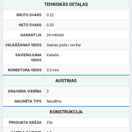
TEHNISKĀS DETAĻAS
BRUTO SVARS
0.22
NETO SVARS
0.20
GARANTIJA
24 mēneši
VALKĀŠANAS VEIDS
Galvas josta / on-Ear
SAVIENOJUMA
Kabelis
VEIDS
KONEKTORA VEIDS
3.5 mm
AUSTIŅAS
DRAIVERA VIENĪBA
3
MAGNĒTA TIPS
Neodīms
KONSTRUKCIJA
PRODUKTA KRĀSA
Zils