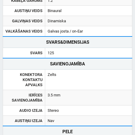
KABEĻA GARUMS
1.2
AUSTIŅU VEIDS
Binaural
GALVIŅAS VEIDS
Dinamiska
VALKĀŠANAS VEIDS
Galvas josta / on-Ear
SVARS&DIMENSIJAS
SVARS
125
SAVIENOJAMĪBA
KONEKTORA
Zelts
KONTAKTU
APVALKS
IERĪCES
3.5 mm
SAVIENOJAMĪBA
AUDIO IZEJA
Stereo
AUSTIŅU IZEJA
Nav
PELE