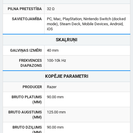
PILNA PRETESTĪBA
32 Ω
SAVIETOJAMĪBA
PC, Mac, PlayStation, Nintendo Switch (docked
mode), Steam Deck, Mobile Devices, Android,
iOS
SKAĻRUŅI
GALVIŅAS IZMĒRI
40 mm
FREKVENCES
100-10k Hz
DIAPAZONS
KOPĒJIE PARAMETRI
PRODUCER
Razer
BRUTO PLATUMS
90.00 mm
(MM)
BRUTO AUGSTUMS
125.00 mm
(MM)
BRUTO DZIĻUMS
90.00 mm
(MM)