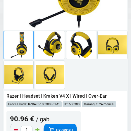
Razer | Headset | Kraken V4 X | Wired | Over-Ear
Preces kods: RZ04-05180300-R3M1
ID: 538388
Garantija: 24 mēneši
90.96 €
/ gab.
UZ GROZU