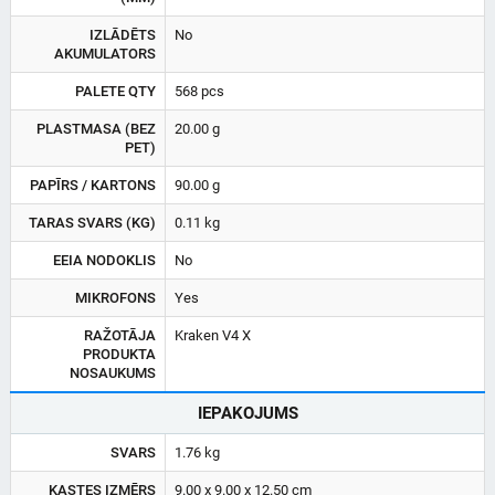
IZLĀDĒTS
No
AKUMULATORS
PALETE QTY
568 pcs
PLASTMASA (BEZ
20.00 g
PET)
PAPĪRS / KARTONS
90.00 g
TARAS SVARS (KG)
0.11 kg
EEIA NODOKLIS
No
MIKROFONS
Yes
RAŽOTĀJA
Kraken V4 X
PRODUKTA
NOSAUKUMS
IEPAKOJUMS
SVARS
1.76 kg
KASTES IZMĒRS
9.00 x 9.00 x 12.50 cm