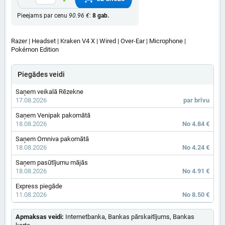
Pieejams par cenu
90.96 €
:
8 gab.
Razer | Headset | Kraken V4 X | Wired | Over-Ear | Microphone |
Pokémon Edition
Piegādes veidi
Saņem veikalā Rēzekne
17.08.2026
par brīvu
Saņem Venipak pakomātā
18.08.2026
No 4.84 €
Saņem Omniva pakomātā
18.08.2026
No 4.24 €
Saņem pasūtījumu mājās
18.08.2026
No 4.91 €
Express piegāde
11.08.2026
No 8.50 €
Apmaksas veidi:
Internetbanka, Bankas pārskaitījums, Bankas