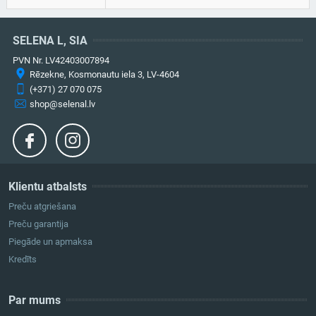
SELENA L, SIA
PVN Nr. LV42403007894
Rēzekne, Kosmonautu iela 3, LV-4604
(+371) 27 070 075
shop@selenal.lv
Klientu atbalsts
Preču atgriešana
Preču garantija
Piegāde un apmaksa
Kredīts
Par mums