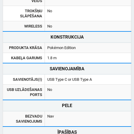
VEIDS
TROKŠŅU
No
SLĀPĒŠANA
WIRELESS
No
KONSTRUKCIJA
PRODUKTA KRĀSA
Pokémon Edition
KABEĻA GARUMS
1.8 m
SAVIENOJAMĪBA
SAVIENOTĀJS(I)
USB Type C or USB Type A
USB UZLĀDEŠANAS
No
PORTS
PELE
BEZVADU
Nav
SAVIENOJUMS
ĪPAŠĪBAS