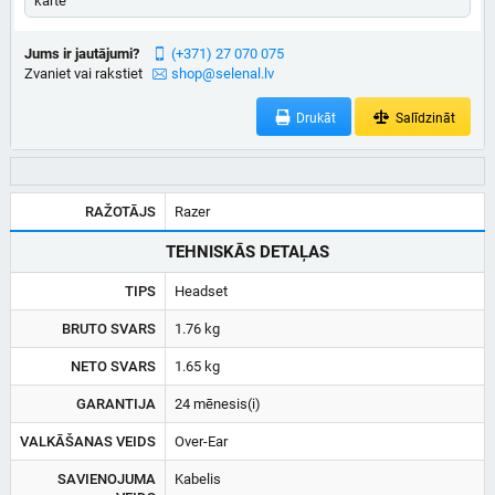
karte
Jums ir jautājumi?
(+371) 27 070 075
Zvaniet vai rakstiet
shop@selenal.lv
Drukāt
Salīdzināt
RAŽOTĀJS
Razer
TEHNISKĀS DETAĻAS
TIPS
Headset
BRUTO SVARS
1.76 kg
NETO SVARS
1.65 kg
GARANTIJA
24 mēnesis(i)
VALKĀŠANAS VEIDS
Over-Ear
SAVIENOJUMA
Kabelis