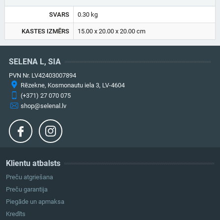
SVARS
0.30 kg
KASTES IZMĒRS
15.00 x 20.00 x 20.00 cm
SELENA L, SIA
PVN Nr. LV42403007894
Rēzekne, Kosmonautu iela 3, LV-4604
(+371) 27 070 075
shop@selenal.lv
Klientu atbalsts
Preču atgriešana
Preču garantija
Piegāde un apmaksa
Kredīts