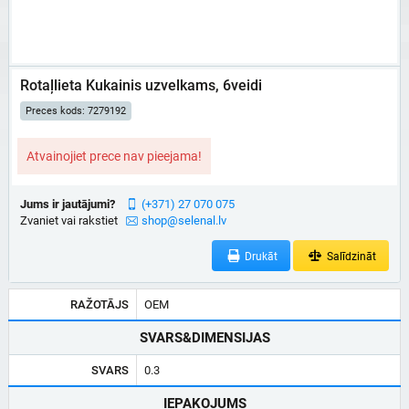
Rotaļlieta Kukainis uzvelkams, 6veidi
Preces kods: 7279192
Atvainojiet prece nav pieejama!
Jums ir jautājumi?
(+371) 27 070 075
Zvaniet vai rakstiet
shop@selenal.lv
Drukāt
Salīdzināt
RAŽOTĀJS
OEM
SVARS&DIMENSIJAS
SVARS
0.3
IEPAKOJUMS