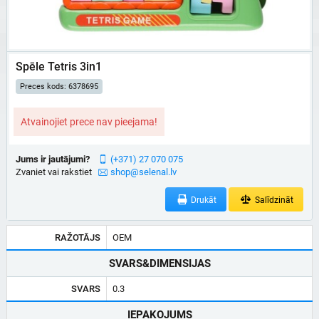
Spēle Tetris 3in1
Preces kods: 6378695
Atvainojiet prece nav pieejama!
Jums ir jautājumi?
(+371) 27 070 075
Zvaniet vai rakstiet
shop@selenal.lv
Drukāt
Salīdzināt
RAŽOTĀJS
OEM
SVARS&DIMENSIJAS
SVARS
0.3
IEPAKOJUMS