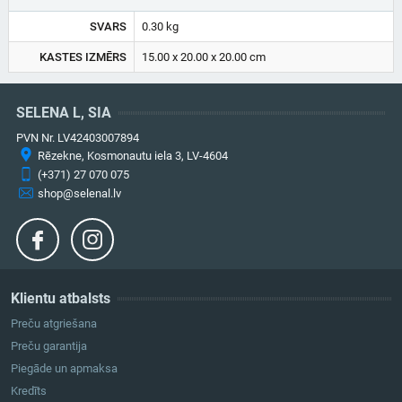
SVARS
0.30 kg
KASTES IZMĒRS
15.00 x 20.00 x 20.00 cm
SELENA L, SIA
PVN Nr. LV42403007894
Rēzekne, Kosmonautu iela 3, LV-4604
(+371) 27 070 075
shop@selenal.lv
Klientu atbalsts
Preču atgriešana
Preču garantija
Piegāde un apmaksa
Kredīts