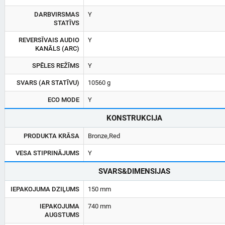
DARBVIRSMAS
Y
STATĪVS
REVERSĪVAIS AUDIO
Y
KANĀLS (ARC)
SPĒLES REŽĪMS
Y
SVARS (AR STATĪVU)
10560 g
ECO MODE
Y
KONSTRUKCIJA
PRODUKTA KRĀSA
Bronze,Red
VESA STIPRINĀJUMS
Y
SVARS&DIMENSIJAS
IEPAKOJUMA DZIĻUMS
150 mm
IEPAKOJUMA
740 mm
AUGSTUMS