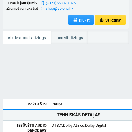
Jums ir jautājumi?
(+371) 27 070 075
Zvaniet vai rakstiet
shop@selenal.lv
Drukāt
Salīdzināt
Aizdevums.lv lizings
Incredit lizings
RAŽOTĀJS
Philips
TEHNISKĀS DETAĻAS
IEBŪVĒTS AUDIO
DTS:X,Dolby Atmos,Dolby Digital
DEKODERS