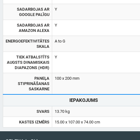
SADARBOJAS AR
Y
GOOGLE PALĪGU
SADARBOJAS AR
Y
AMAZON ALEXA
ENERGOEFEKTIVITĀTES
A to G
SKALA
TIEK ATBALSTĪTS
Y
AUGSTS DINAMISKAIS
DIAPAZONS (HDR)
PANEĻA
100 x 200 mm
STIPRINĀŠANAS
SASKARNE
IEPAKOJUMS
SVARS
13.70 kg
KASTES IZMĒRS
15.00 x 107.00 x 74.00 cm