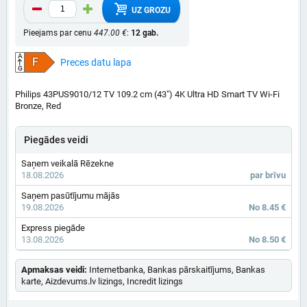
UZ GROZU
Pieejams par cenu
447.00 €
:
12 gab.
A
F
Preces datu lapa
G
Philips 43PUS9010/12 TV 109.2 cm (43") 4K Ultra HD Smart TV Wi-Fi
Bronze, Red
Piegādes veidi
Saņem veikalā Rēzekne
18.08.2026
par brīvu
Saņem pasūtījumu mājās
19.08.2026
No 8.45 €
Express piegāde
13.08.2026
No 8.50 €
Apmaksas veidi:
Internetbanka, Bankas pārskaitījums, Bankas
karte, Aizdevums.lv lizings, Incredit lizings