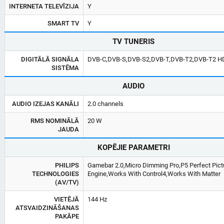
INTERNETA TELEVĪZIJA
Y
SMART TV
Y
TV TUNERIS
DIGITĀLĀ SIGNĀLA
DVB-C,DVB-S,DVB-S2,DVB-T,DVB-T2,DVB-T2 H
SISTĒMA
AUDIO
AUDIO IZEJAS KANĀLI
2.0 channels
RMS NOMINĀLĀ
20 W
JAUDA
KOPĒJIE PARAMETRI
PHILIPS
Gamebar 2.0,Micro Dimming Pro,P5 Perfect Pict
TECHNOLOGIES
Engine,Works With Control4,Works With Matter
(AV/TV)
VIETĒJĀ
144 Hz
ATSVAIDZINĀŠANAS
PAKĀPE