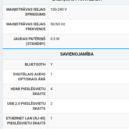
MAIŅSTRĀVAS IEEJAS
100-240 V
SPRIEGUMS
MAIŅSTRĀVAS IEEJAS
50/60 Hz
FREKVENCE
JAUDAS PATĒRIŅŠ
0.3 W
(STANDBY)
SAVIENOJAMĪBA
BLUETOOTH
Y
DIGITĀLAIS AUDIO
1
OPTISKAIS ĀRĀ
HDMI PIESLĒGVIETU
4
SKAITS
USB 2.0 PIESLĒGVIETU
2
SKAITS
ETHERNET LAN (RJ-45)
1
PIESLĒGVIETU SKAITS