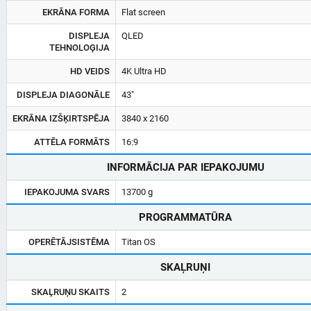
EKRĀNA FORMA
Flat screen
DISPLEJA
QLED
TEHNOLOĢIJA
HD VEIDS
4K Ultra HD
DISPLEJA DIAGONĀLE
43"
EKRĀNA IZŠĶIRTSPĒJA
3840 x 2160
ATTĒLA FORMĀTS
16:9
INFORMĀCIJA PAR IEPAKOJUMU
IEPAKOJUMA SVARS
13700 g
PROGRAMMATŪRA
OPERĒTĀJSISTĒMA
Titan OS
SKAĻRUŅI
SKAĻRUŅU SKAITS
2