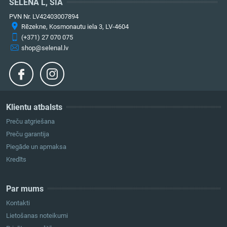
SELENA L, SIA
PVN Nr. LV42403007894
Rēzekne, Kosmonautu iela 3, LV-4604
(+371) 27 070 075
shop@selenal.lv
Klientu atbalsts
Preču atgriešana
Preču garantija
Piegāde un apmaksa
Kredīts
Par mums
Kontakti
Lietošanas noteikumi