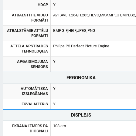
HDCP
Y
ATBALSTĪTIE VIDEO
AV1,AVI,H.264,H.265,HEVC,MKV,MPEG1,MPEG2
FORMĀTI
ATBALSTĀMIE ATTĒLU
BMP,GIF,HEIF,JPEG,PNG
FORMĀTI
ATTĒLA APSTRĀDES
Philips P5 Perfect Picture Engine
TEHNOLOĢIJA
APGAISMOJUMA
Y
SENSORS
ERGONOMIKA
AUTOMĀTISKA
Y
IZSLĒGŠANĀS
EKVALAIZERIS
Y
DISPLEJS
EKRĀNA IZMĒRS PA
108 cm
DIOGNĀLI