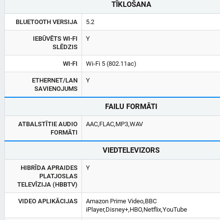
TĪKLOŠANA
BLUETOOTH VERSIJA
5.2
IEBŪVĒTS WI-FI
Y
SLĒDZIS
WI-FI
Wi-Fi 5 (802.11ac)
ETHERNET/LAN
Y
SAVIENOJUMS
FAILU FORMĀTI
ATBALSTĪTIE AUDIO
AAC,FLAC,MP3,WAV
FORMĀTI
VIEDTELEVIZORS
HIBRĪDA APRAIDES
Y
PLATJOSLAS
TELEVĪZIJA (HBBTV)
VIDEO APLIKĀCIJAS
Amazon Prime Video,BBC
iPlayer,Disney+,HBO,Netflix,YouTube