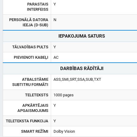
PARASTAIS
Y
INTERFEISS
PERSONĀLĀ DATORA
N
IEEJA (D-SUB)
IEPAKOJUMA SATURS
TĀLVADĪBAS PULTS
Y
PIEVIENOTI KABEĻI
AC
DARBĪBAS RĀDĪTĀJI
ATBALSTĀMIE
ASS,SMI,SRT,SSA,SUB,TXT
SUBTITRU FORMĀTI
TELETEKSTS
1000 pages
APKĀRTĒJAIS
Y
APGAISMOJUMS
TELETEKSTA FUNKCIJA
Y
SMART REŽĪMI
Dolby Vision