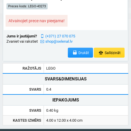
Preces kods: LEGO-43273
Atvainojiet prece nav pieejama!
Jums ir jautājumi?
(+371) 27 070 075
Zvaniet vai rakstiet
shop@selenal.lv
Drukāt
Salīdzināt
RAŽOTĀJS
LEGO
SVARS&DIMENSIJAS
SVARS
0.4
IEPAKOJUMS
SVARS
0.40 kg
KASTES IZMĒRS
4.00 x 12.00 x 4.00 cm