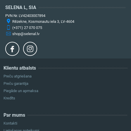
SELENA L, SIA
PVN Nr. LV42403007894
Rēzekne, Kosmonautu iela 3, LV-4604
(+371) 27 070 075
shop@selenal.lv
Klientu atbalsts
Preču atgriešana
Preču garantija
Piegāde un apmaksa
Kredīts
Par mums
Kontakti
Lietošanas noteikumi