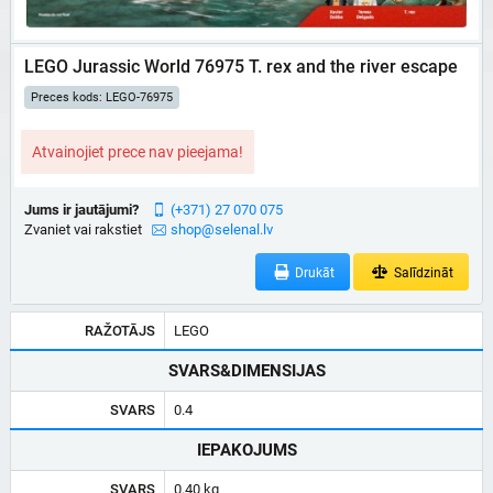
LEGO Jurassic World 76975 T. rex and the river escape
Preces kods: LEGO-76975
Atvainojiet prece nav pieejama!
Jums ir jautājumi?
(+371) 27 070 075
Zvaniet vai rakstiet
shop@selenal.lv
Drukāt
Salīdzināt
RAŽOTĀJS
LEGO
SVARS&DIMENSIJAS
SVARS
0.4
IEPAKOJUMS
SVARS
0.40 kg