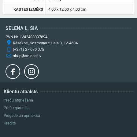
KASTES IZMĒRS
4.00 x 12.00 x 4.00 cm
SELENA L, SIA
PVN Nr. LV42403007894
Rēzekne, Kosmonautu iela 3, LV-4604
(+371) 27 070 075
shop@selenal.lv
Klientu atbalsts
Preču atgriešana
Preču garantija
Piegāde un apmaksa
Kredīts