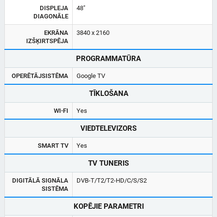
DISPLEJA
48"
DIAGONĀLE
EKRĀNA
3840 x 2160
IZŠĶIRTSPĒJA
PROGRAMMATŪRA
OPERĒTĀJSISTĒMA
Google TV
TĪKLOŠANA
WI-FI
Yes
VIEDTELEVIZORS
SMART TV
Yes
TV TUNERIS
DIGITĀLĀ SIGNĀLA
DVB-T/T2/T2-HD/C/S/S2
SISTĒMA
KOPĒJIE PARAMETRI