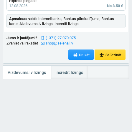
Express piegāde
12.08.2026
No 8.50 €
Apmaksas veidi:
Internetbanka, Bankas pārskaitījums, Bankas
karte, Aizdevums.lv lizings, Incredit lizings
Jums ir jautājumi?
(+371) 27 070 075
Zvaniet vai rakstiet
shop@selenal.lv
Drukāt
Salīdzināt
Aizdevums.lv lizings
Incredit lizings