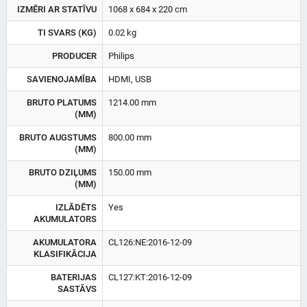
IZMĒRI AR STATĪVU
1068 x 684 x 220 cm
TI SVARS (KG)
0.02 kg
PRODUCER
Philips
SAVIENOJAMĪBA
HDMI, USB
BRUTO PLATUMS
1214.00 mm
(MM)
BRUTO AUGSTUMS
800.00 mm
(MM)
BRUTO DZIĻUMS
150.00 mm
(MM)
IZLĀDĒTS
Yes
AKUMULATORS
AKUMULATORA
CL126:NE:2016-12-09
KLASIFIKĀCIJA
BATERIJAS
CL127:KT:2016-12-09
SASTĀVS