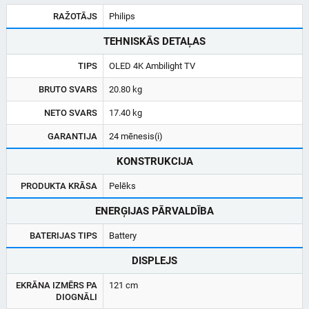
RAŽOTĀJS
Philips
TEHNISKĀS DETAĻAS
TIPS
OLED 4K Ambilight TV
BRUTO SVARS
20.80 kg
NETO SVARS
17.40 kg
GARANTIJA
24 mēnesis(i)
KONSTRUKCIJA
PRODUKTA KRĀSA
Pelēks
ENERĢIJAS PĀRVALDĪBA
BATERIJAS TIPS
Battery
DISPLEJS
EKRĀNA IZMĒRS PA
121 cm
DIOGNĀLI