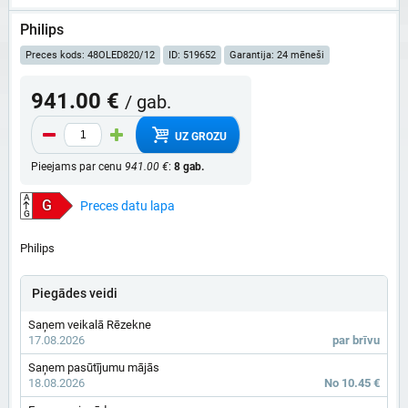
Philips
Preces kods: 48OLED820/12
ID: 519652
Garantija: 24 mēneši
941.00 €
/ gab.
UZ GROZU
Pieejams par cenu
941.00 €
:
8 gab.
A
G
Preces datu lapa
G
Philips
Piegādes veidi
Saņem veikalā Rēzekne
17.08.2026
par brīvu
Saņem pasūtījumu mājās
18.08.2026
No 10.45 €