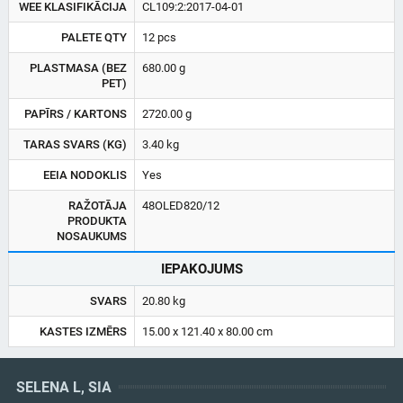
WEE KLASIFIKĀCIJA
CL109:2:2017-04-01
PALETE QTY
12 pcs
PLASTMASA (BEZ
680.00 g
PET)
PAPĪRS / KARTONS
2720.00 g
TARAS SVARS (KG)
3.40 kg
EEIA NODOKLIS
Yes
RAŽOTĀJA
48OLED820/12
PRODUKTA
NOSAUKUMS
IEPAKOJUMS
SVARS
20.80 kg
KASTES IZMĒRS
15.00 x 121.40 x 80.00 cm
SELENA L, SIA