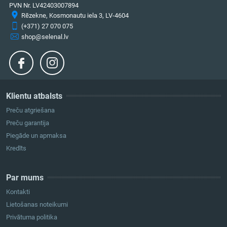
PVN Nr. LV42403007894
Rēzekne, Kosmonautu iela 3, LV-4604
(+371) 27 070 075
shop@selenal.lv
Klientu atbalsts
Preču atgriešana
Preču garantija
Piegāde un apmaksa
Kredīts
Par mums
Kontakti
Lietošanas noteikumi
Privātuma politika