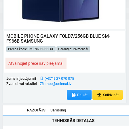
MOBILE PHONE GALAXY FOLD7/256GB BLUE SM-
F966B SAMSUNG
Preces kods: SM-F966BDBBEUE
Garantija: 24 mēneši
Atvainojiet prece nav pieejama!
Jums ir jautājumi?
(+371) 27 070 075
Zvaniet vai rakstiet
shop@selenal.lv
Drukāt
Salīdzināt
RAŽOTĀJS
Samsung
TEHNISKĀS DETAĻAS