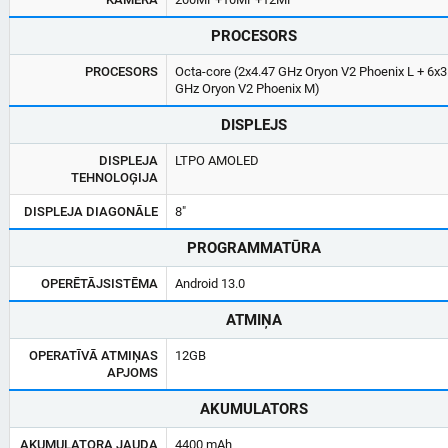
PROCESORS
PROCESORS
Octa-core (2x4.47 GHz Oryon V2 Phoenix L + 6x3
GHz Oryon V2 Phoenix M)
DISPLEJS
DISPLEJA
LTPO AMOLED
TEHNOLOĢIJA
DISPLEJA DIAGONĀLE
8"
PROGRAMMATŪRA
OPERĒTĀJSISTĒMA
Android 13.0
ATMIŅA
OPERATĪVĀ ATMIŅAS
12GB
APJOMS
AKUMULATORS
AKUMULATORA JAUDA
4400 mAh