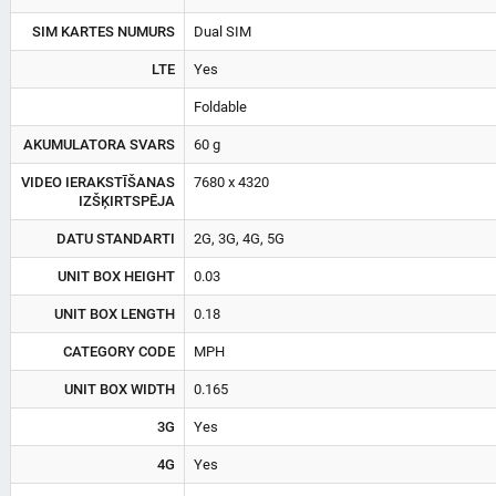
SIM KARTES NUMURS
Dual SIM
LTE
Yes
Foldable
AKUMULATORA SVARS
60 g
VIDEO IERAKSTĪŠANAS
7680 x 4320
IZŠĶIRTSPĒJA
DATU STANDARTI
2G, 3G, 4G, 5G
UNIT BOX HEIGHT
0.03
UNIT BOX LENGTH
0.18
CATEGORY CODE
MPH
UNIT BOX WIDTH
0.165
3G
Yes
4G
Yes