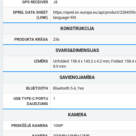
GPS RECEIVER
Jā
EPREL DATA SHEET
https://eprel.ec.europa.eu/api/product/2284559
(LINK)
language=EN
KONSTRUKCIJA
PRODUKTA KRĀSA
Zils
SVARS&DIMENSIJAS
IZMĒRS
Unfolded: 158.4 x 143.2 x 4.2 mm; Folded: 158.4 x
8.9 mm
SAVIENOJAMĪBA
BLUETOOTH
Bluetooth 5.4, Yes
USB TYPE-C PORTU
1
DAUDZUMS
KAMERA
PRIEKŠĒJĀ KAMERA
10MP
KAMERA
200MP+10MP+12MP