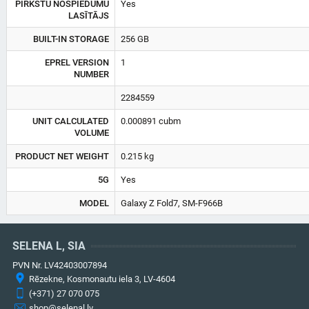
PIRKSTU NOSPIEDUMU
Yes
LASĪTĀJS
BUILT-IN STORAGE
256 GB
EPREL VERSION
1
NUMBER
2284559
UNIT CALCULATED
0.000891 cubm
VOLUME
PRODUCT NET WEIGHT
0.215 kg
5G
Yes
MODEL
Galaxy Z Fold7, SM-F966B
SELENA L, SIA
PVN Nr. LV42403007894
Rēzekne, Kosmonautu iela 3, LV-4604
(+371) 27 070 075
shop@selenal.lv