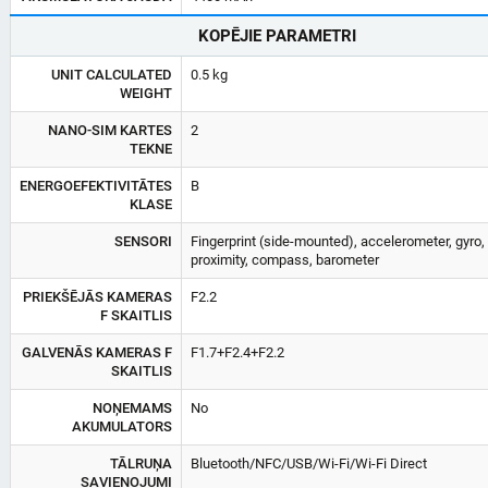
KOPĒJIE PARAMETRI
UNIT CALCULATED
0.5 kg
WEIGHT
NANO-SIM KARTES
2
TEKNE
ENERGOEFEKTIVITĀTES
B
KLASE
SENSORI
Fingerprint (side-mounted), accelerometer, gyro,
proximity, compass, barometer
PRIEKŠĒJĀS KAMERAS
F2.2
F SKAITLIS
GALVENĀS KAMERAS F
F1.7+F2.4+F2.2
SKAITLIS
NOŅEMAMS
No
AKUMULATORS
TĀLRUŅA
Bluetooth/NFC/USB/Wi-Fi/Wi-Fi Direct
SAVIENOJUMI