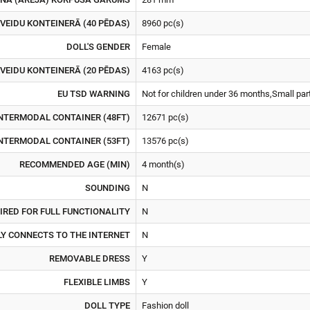
EIDU KONTEINERĀ (40 PĒDAS)
8960 pc(s)
DOLL'S GENDER
Female
EIDU KONTEINERĀ (20 PĒDAS)
4163 pc(s)
EU TSD WARNING
Not for children under 36 months,Small par
NTERMODAL CONTAINER (48FT)
12671 pc(s)
NTERMODAL CONTAINER (53FT)
13576 pc(s)
RECOMMENDED AGE (MIN)
4 month(s)
SOUNDING
N
IRED FOR FULL FUNCTIONALITY
N
Y CONNECTS TO THE INTERNET
N
REMOVABLE DRESS
Y
FLEXIBLE LIMBS
Y
DOLL TYPE
Fashion doll