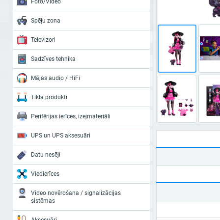
Foto/Video
Spēļu zona
Televizori
Sadzīves tehnika
Mājas audio / HiFi
Tīkla produkti
Perifērijas ierīces, izejmateriāli
UPS un UPS aksesuāri
Datu nesēji
Viedierīces
Video novērošana / signalizācijas
sistēmas