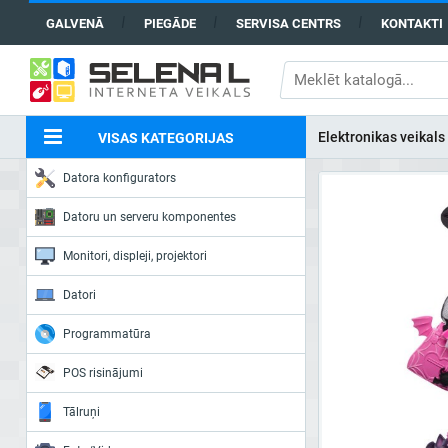
GALVENĀ
PIEGĀDE
SERVISA CENTRS
KONTAKTI
Elektronikas veikals
VISAS KATEGORIJAS
Datora konfigurators
Datoru un serveru komponentes
Monitori, displeji, projektori
Datori
Programmatūra
POS risinājumi
Tālruņi