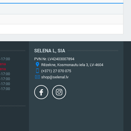
SELENA L, SIA
-17:00
PVN Nr. LV42403007894
iena
Rēzekne, Kosmonautu iela 3, LV-4604
iena
(+371) 27 070 075
-17:00
shop@selenal.lv
-17:00
-17:00
-17:00