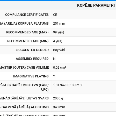
KOPĒJIE PARAMETRI
COMPLIANCE CERTIFICATES
CE
NĀ (ĀRĒJĀ) KORPUSA PLATUMS
251 mm
RECOMMENDED AGE (MAX)
99 yr(s)
RECOMMENDED AGE (MIN)
4 yr(s)
SUGGESTED GENDER
Boy/Girl
ASSEMBLY REQUIRED
N
MASTER (OUTER) CASE VOLUME
0.02 cm³
IMAGINATIVE PLAYING
Y
ĒJAIS) GADĪJUMS GTVN (EAN /
1 01 94735 18332 3
UPC)
VENĀS (ĀRĒJĀS) LIETAS SVARS
2030 g
 GALVENĀ (ĀRĒJĀ) AUGSTUMS
340 mm
NĀ (ĀRĒJĀ) KORPUSA GARUMS
281 mm