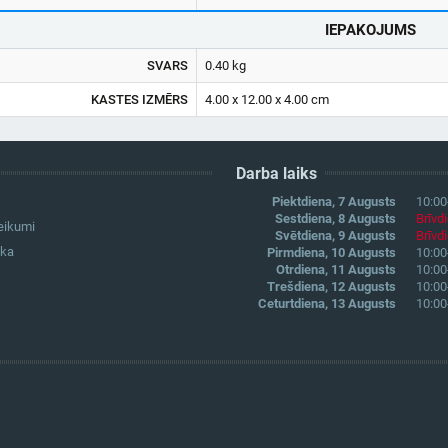
IEPAKOJUMS
SVARS
0.40 kg
KASTES IZMĒRS
4.00 x 12.00 x 4.00 cm
Darba laiks
Piektdiena, 7 Augusts
10:00
Sestdiena, 8 Augusts
Brīvd
eikumi
Svētdiena, 9 Augusts
Brīvd
ika
Pirmdiena, 10 Augusts
10:00
Otrdiena, 11 Augusts
10:00
Trešdiena, 12 Augusts
10:00
Ceturtdiena, 13 Augusts
10:00