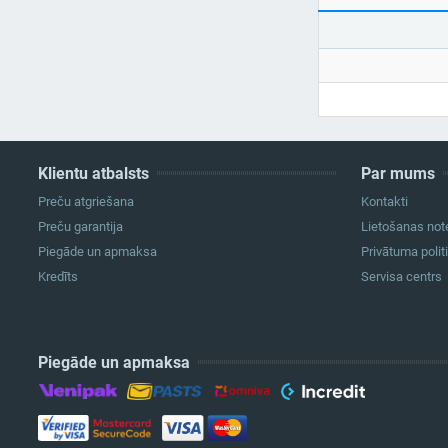
Klientu atbalsts
Par mums
Preču atgriešana
Kontakti
Preču garantija
Lietošanas not
Piegāde un apmaksa
Privātuma polit
Kredīts
Servisa centrs
Piegāde un apmaksa