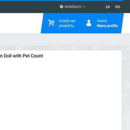
Iestatījumi
LV
RU
Grozā nav
Viesis
produktu.
Mans profils
 Doll with Pet Count