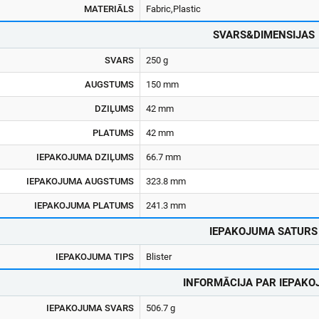
MATERIĀLS
Fabric,Plastic
SVARS&DIMENSIJAS
SVARS
250 g
AUGSTUMS
150 mm
DZIĻUMS
42 mm
PLATUMS
42 mm
IEPAKOJUMA DZIĻUMS
66.7 mm
IEPAKOJUMA AUGSTUMS
323.8 mm
IEPAKOJUMA PLATUMS
241.3 mm
IEPAKOJUMA SATURS
IEPAKOJUMA TIPS
Blister
INFORMĀCIJA PAR IEPAK
IEPAKOJUMA SVARS
506.7 g