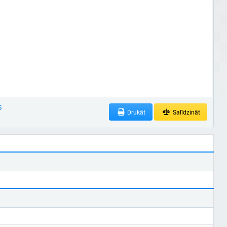
5
Drukāt
Salīdzināt