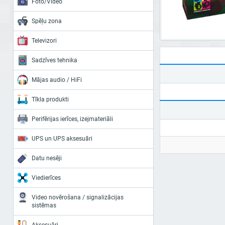
Foto/Video
Spēļu zona
Televizori
Sadzīves tehnika
Mājas audio / HiFi
Tīkla produkti
Perifērijas ierīces, izejmateriāli
UPS un UPS aksesuāri
Datu nesēji
Viedierīces
Video novērošana / signalizācijas
sistēmas