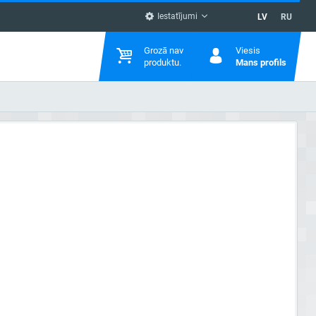
Iestatījumi
LV
RU
Grozā nav
Viesis
produktu.
Mans profils