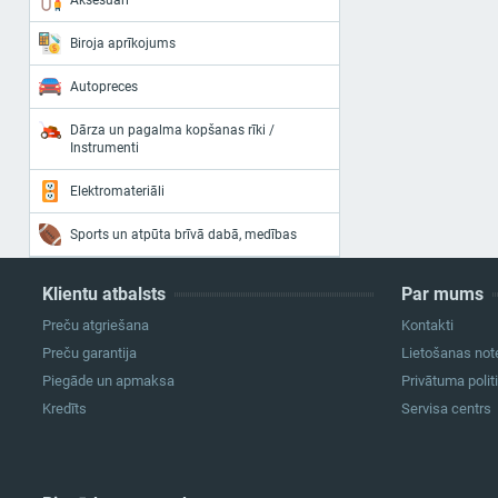
Aksesuāri
Biroja aprīkojums
Autopreces
Dārza un pagalma kopšanas rīki /
Instrumenti
Elektromateriāli
Sports un atpūta brīvā dabā, medības
Klientu atbalsts
Par mums
Preču atgriešana
Kontakti
Preču garantija
Lietošanas not
Piegāde un apmaksa
Privātuma polit
Kredīts
Servisa centrs