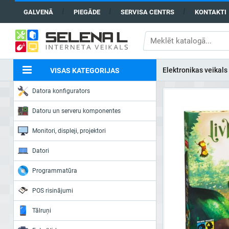
GALVENĀ
PIEGĀDE
SERVISA CENTRS
KONTAKTI
Elektronikas veikals
VISAS KATEGORIJAS
Datora konfigurators
Datoru un serveru komponentes
Monitori, displeji, projektori
Datori
Programmatūra
POS risinājumi
Tālruņi