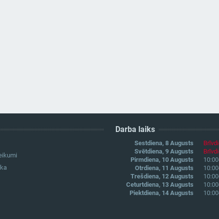
Darba laiks
Sestdiena, 8 Augusts
Brīvd
Svētdiena, 9 Augusts
Brīvd
eikumi
Pirmdiena, 10 Augusts
10:00
ika
Otrdiena, 11 Augusts
10:00
Trešdiena, 12 Augusts
10:00
Ceturtdiena, 13 Augusts
10:00
Piektdiena, 14 Augusts
10:00