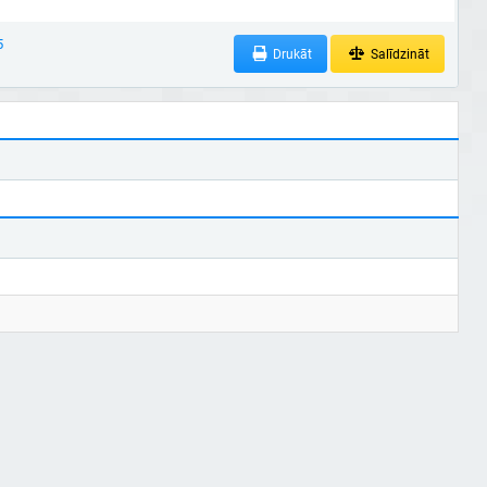
5
Drukāt
Salīdzināt