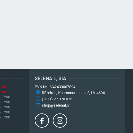
SELENA L, SIA
iena
PVN Nr. LV42403007894
iena
Rēzekne, Kosmonautu iela 3, LV-4604
-17:00
(+371) 27 070 075
-17:00
shop@selenal.lv
-17:00
-17:00
-17:00