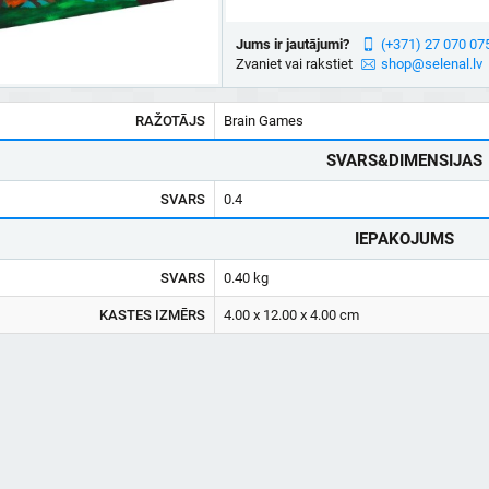
Jums ir jautājumi?
(+371) 27 070 07
Zvaniet vai rakstiet
shop@selenal.lv
RAŽOTĀJS
Brain Games
SVARS&DIMENSIJAS
SVARS
0.4
IEPAKOJUMS
SVARS
0.40 kg
KASTES IZMĒRS
4.00 x 12.00 x 4.00 cm