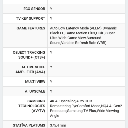
ECO SENSOR
Y
TV KEY SUPPORT
Y
GAME FEATURES
Auto Low Latency Mode (ALLM),Dynamic
Black EQ,Game Motion Plus,HGiG,Super
Ultra Wide Game View,Surround
Sound,Variable Refresh Rate (VRR)
OBJECT TRACKING
Y
SOUND+ (OTS+)
ACTIVE VOICE
Y
AMPLIFIER (AVA)
MULTI VIEW
Y
AI UPSCALE
Y
SAMSUNG
4K AI Upscaling,Auto HDR
TECHNOLOGIES
Remastering,EyeComfort Mode,NQ4 AI Gen2
(AV/TV)
Processor,Samsung TV Plus,Wide Viewing
Angle
STATĪVA PLATUMS
375.4 mm