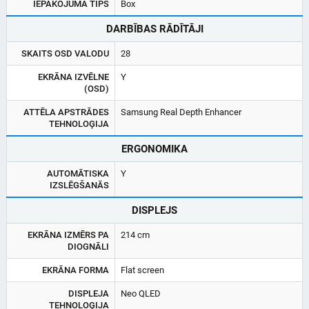
IEPAKOJUMA TIPS
Box
DARBĪBAS RĀDĪTĀJI
SKAITS OSD VALODU
28
EKRĀNA IZVĒLNE
Y
(OSD)
ATTĒLA APSTRĀDES
Samsung Real Depth Enhancer
TEHNOLOĢIJA
ERGONOMIKA
AUTOMĀTISKA
Y
IZSLĒGŠANĀS
DISPLEJS
EKRĀNA IZMĒRS PA
214 cm
DIOGNĀLI
EKRĀNA FORMA
Flat screen
DISPLEJA
Neo QLED
TEHNOLOĢIJA