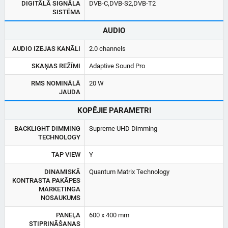
DIGITĀLĀ SIGNĀLA
DVB-C,DVB-S2,DVB-T2
SISTĒMA
AUDIO
AUDIO IZEJAS KANĀLI
2.0 channels
SKAŅAS REŽĪMI
Adaptive Sound Pro
RMS NOMINĀLĀ
20 W
JAUDA
KOPĒJIE PARAMETRI
BACKLIGHT DIMMING
Supreme UHD Dimming
TECHNOLOGY
TAP VIEW
Y
DINAMISKĀ
Quantum Matrix Technology
KONTRASTA PAKĀPES
MĀRKETINGA
NOSAUKUMS
PANEĻA
600 x 400 mm
STIPRINĀŠANAS