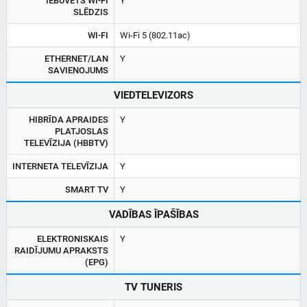
IEBŪVĒTS WI-FI
Y
SLĒDZIS
WI-FI
Wi-Fi 5 (802.11ac)
ETHERNET/LAN
Y
SAVIENOJUMS
VIEDTELEVIZORS
HIBRĪDA APRAIDES
Y
PLATJOSLAS
TELEVĪZIJA (HBBTV)
INTERNETA TELEVĪZIJA
Y
SMART TV
Y
VADĪBAS ĪPAŠĪBAS
ELEKTRONISKAIS
Y
RAIDĪJUMU APRAKSTS
(EPG)
TV TUNERIS