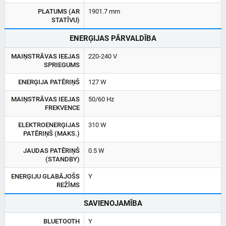
PLATUMS (AR
1901.7 mm
STATĪVU)
ENERĢIJAS PĀRVALDĪBA
MAIŅSTRĀVAS IEEJAS
220-240 V
SPRIEGUMS
ENERĢIJA PATĒRIŅŠ
127 W
MAIŅSTRĀVAS IEEJAS
50/60 Hz
FREKVENCE
ELEKTROENERĢIJAS
310 W
PATĒRIŅŠ (MAKS.)
JAUDAS PATĒRIŅŠ
0.5 W
(STANDBY)
ENERĢIJU GLABĀJOŠS
Y
REŽĪMS
SAVIENOJAMĪBA
BLUETOOTH
Y