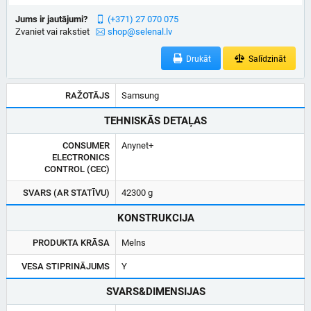
Jums ir jautājumi?
(+371) 27 070 075
Zvaniet vai rakstiet
shop@selenal.lv
Drukāt
Salīdzināt
RAŽOTĀJS
Samsung
TEHNISKĀS DETAĻAS
CONSUMER
Anynet+
ELECTRONICS
CONTROL (CEC)
SVARS (AR STATĪVU)
42300 g
KONSTRUKCIJA
PRODUKTA KRĀSA
Melns
VESA STIPRINĀJUMS
Y
SVARS&DIMENSIJAS