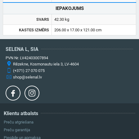
IEPAKOJUMS
SVARS
42.30 kg
KASTES IZMĒRS
206.00 x 17.00 x 121.00 cm
SELENA L, SIA
PVN Nr. LV42403007894
Rēzekne, Kosmonautu iela 3, LV-4604
(+371) 27 070 075
shop@selenal.lv
Klientu atbalsts
Preču atgriešana
Preču garantija
Piegāde un apmaksa