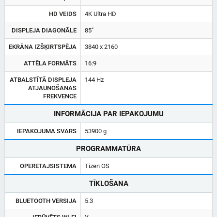
HD VEIDS
4K Ultra HD
DISPLEJA DIAGONĀLE
85"
EKRĀNA IZŠĶIRTSPĒJA
3840 x 2160
ATTĒLA FORMĀTS
16:9
ATBALSTĪTĀ DISPLEJA
144 Hz
ATJAUNOŠANAS
FREKVENCE
INFORMĀCIJA PAR IEPAKOJUMU
IEPAKOJUMA SVARS
53900 g
PROGRAMMATŪRA
OPERĒTĀJSISTĒMA
Tizen OS
TĪKLOŠANA
BLUETOOTH VERSIJA
5.3