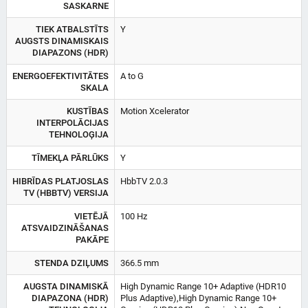
SASKARNE
TIEK ATBALSTĪTS
Y
AUGSTS DINAMISKAIS
DIAPAZONS (HDR)
ENERGOEFEKTIVITĀTES
A to G
SKALA
KUSTĪBAS
Motion Xcelerator
INTERPOLĀCIJAS
TEHNOLOĢIJA
TĪMEKĻA PĀRLŪKS
Y
HIBRĪDAS PLATJOSLAS
HbbTV 2.0.3
TV (HBBTV) VERSIJA
VIETĒJĀ
100 Hz
ATSVAIDZINĀŠANAS
PAKĀPE
STENDA DZIĻUMS
366.5 mm
AUGSTA DINAMISKĀ
High Dynamic Range 10+ Adaptive (HDR10
DIAPAZONA (HDR)
Plus Adaptive),High Dynamic Range 10+