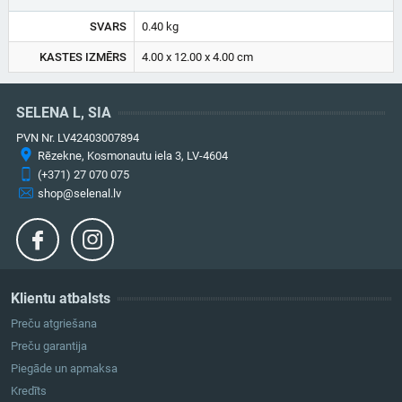
SVARS
0.40 kg
KASTES IZMĒRS
4.00 x 12.00 x 4.00 cm
SELENA L, SIA
PVN Nr. LV42403007894
Rēzekne, Kosmonautu iela 3, LV-4604
(+371) 27 070 075
shop@selenal.lv
Klientu atbalsts
Preču atgriešana
Preču garantija
Piegāde un apmaksa
Kredīts