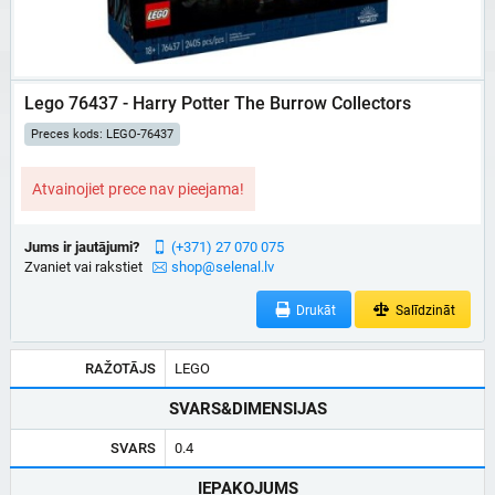
Lego 76437 - Harry Potter The Burrow Collectors
Preces kods: LEGO-76437
Atvainojiet prece nav pieejama!
Jums ir jautājumi?
(+371) 27 070 075
Zvaniet vai rakstiet
shop@selenal.lv
Drukāt
Salīdzināt
RAŽOTĀJS
LEGO
SVARS&DIMENSIJAS
SVARS
0.4
IEPAKOJUMS