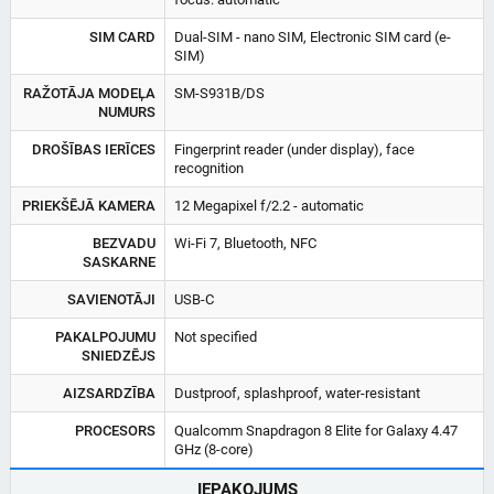
SIM CARD
Dual-SIM - nano SIM, Electronic SIM card (e-
SIM)
RAŽOTĀJA MODEĻA
SM-S931B/DS
NUMURS
DROŠĪBAS IERĪCES
Fingerprint reader (under display), face
recognition
PRIEKŠĒJĀ KAMERA
12 Megapixel f/2.2 - automatic
BEZVADU
Wi-Fi 7, Bluetooth, NFC
SASKARNE
SAVIENOTĀJI
USB-C
PAKALPOJUMU
Not specified
SNIEDZĒJS
AIZSARDZĪBA
Dustproof, splashproof, water-resistant
PROCESORS
Qualcomm Snapdragon 8 Elite for Galaxy 4.47
GHz (8-core)
IEPAKOJUMS