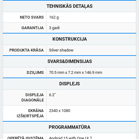
TEHNISKĀS DETAĻAS
NETO SVARS
162 g
GARANTIJA
3 gadi
KONSTRUKCIJA
PRODUKTA KRĀSA
Silver shadow
SVARS&DIMENSIJAS
DZIĻUMS
70.5 mm x 7.2 mm x 146.9 mm
DISPLEJS
DISPLEJA
6.2"
DIAGONĀLE
EKRĀNA
2340 x 1080
IZŠĶIRTSPĒJA
PROGRAMMATŪRA
OPERĒTĀJSISTĒMA
Android 15 with One UI 7