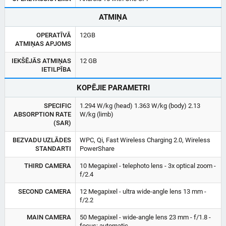
ATMIŅA
OPERATĪVĀ
12GB
ATMIŅAS APJOMS
IEKŠĒJĀS ATMIŅAS
12 GB
IETILPĪBA
KOPĒJIE PARAMETRI
SPECIFIC
1.294 W/kg (head) 1.363 W/kg (body) 2.13
ABSORPTION RATE
W/kg (limb)
(SAR)
BEZVADU UZLĀDES
WPC, Qi, Fast Wireless Charging 2.0, Wireless
STANDARTI
PowerShare
THIRD CAMERA
10 Megapixel - telephoto lens - 3x optical zoom -
f/2.4
SECOND CAMERA
12 Megapixel - ultra wide-angle lens 13 mm -
f/2.2
MAIN CAMERA
50 Megapixel - wide-angle lens 23 mm - f/1.8 -
focus: automatic