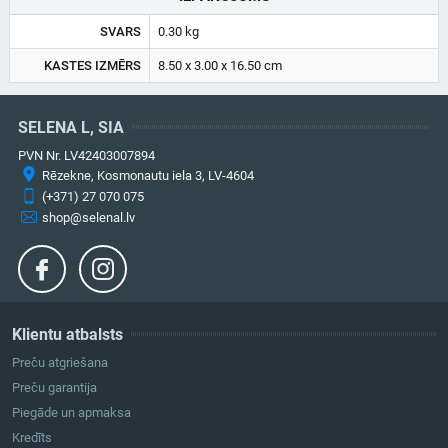
SVARS
0.30 kg
KASTES IZMĒRS
8.50 x 3.00 x 16.50 cm
SELENA L, SIA
PVN Nr. LV42403007894
Rēzekne, Kosmonautu iela 3, LV-4604
(+371) 27 070 075
shop@selenal.lv
Klientu atbalsts
Preču atgriešana
Preču garantija
Piegāde un apmaksa
Kredīts