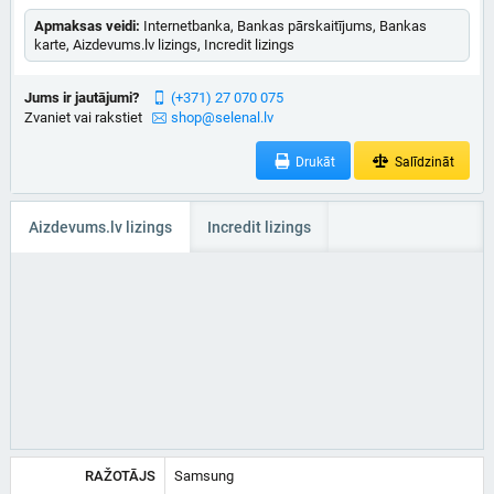
Apmaksas veidi:
Internetbanka, Bankas pārskaitījums, Bankas
karte, Aizdevums.lv lizings, Incredit lizings
Jums ir jautājumi?
(+371) 27 070 075
Zvaniet vai rakstiet
shop@selenal.lv
Drukāt
Salīdzināt
Aizdevums.lv lizings
Incredit lizings
RAŽOTĀJS
Samsung