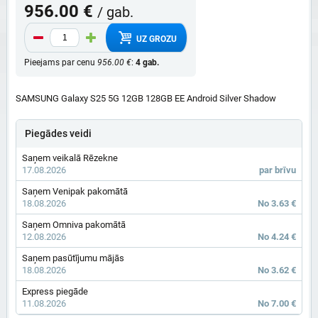
956.00 €
/ gab.
UZ GROZU
Pieejams par cenu
956.00 €
:
4 gab.
SAMSUNG Galaxy S25 5G 12GB 128GB EE Android Silver Shadow
Piegādes veidi
Saņem veikalā Rēzekne
17.08.2026
par brīvu
Saņem Venipak pakomātā
18.08.2026
No 3.63 €
Saņem Omniva pakomātā
12.08.2026
No 4.24 €
Saņem pasūtījumu mājās
18.08.2026
No 3.62 €
Express piegāde
11.08.2026
No 7.00 €