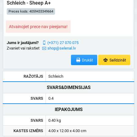
Schleich - Sheep A+
Preces kods: 4059433349664
Atvainojiet prece nav pieejama!
Jums ir jautājumi?
(+371) 27 070 075
Zvaniet vai rakstiet
shop@selenal.lv
Drukāt
Salīdzināt
RAŽOTĀJS
Schleich
SVARS&DIMENSIJAS
SVARS
0.4
IEPAKOJUMS
SVARS
0.40 kg
KASTES IZMĒRS
4.00 x 12.00 x 4.00 cm