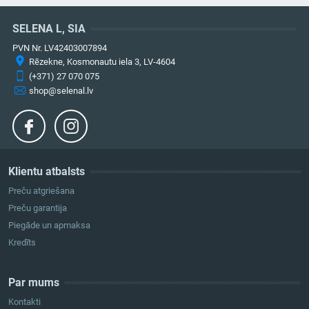
SELENA L, SIA
PVN Nr. LV42403007894
Rēzekne, Kosmonautu iela 3, LV-4604
(+371) 27 070 075
shop@selenal.lv
Klientu atbalsts
Preču atgriešana
Preču garantija
Piegāde un apmaksa
Kredīts
Par mums
Kontakti