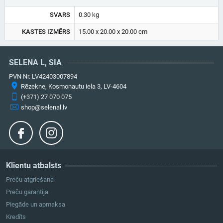
SVARS
0.30 kg
KASTES IZMĒRS
15.00 x 20.00 x 20.00 cm
SELENA L, SIA
PVN Nr. LV42403007894
Rēzekne, Kosmonautu iela 3, LV-4604
(+371) 27 070 075
shop@selenal.lv
Klientu atbalsts
Preču atgriešana
Preču garantija
Piegāde un apmaksa
Kredīts