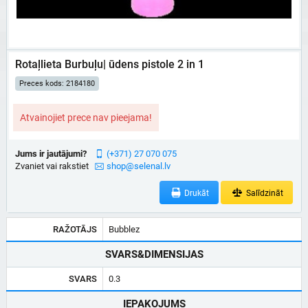
Rotaļlieta Burbuļu| ūdens pistole 2 in 1
Preces kods: 2184180
Atvainojiet prece nav pieejama!
Jums ir jautājumi?
(+371) 27 070 075
Zvaniet vai rakstiet
shop@selenal.lv
Drukāt
Salīdzināt
RAŽOTĀJS
Bubblez
SVARS&DIMENSIJAS
SVARS
0.3
IEPAKOJUMS