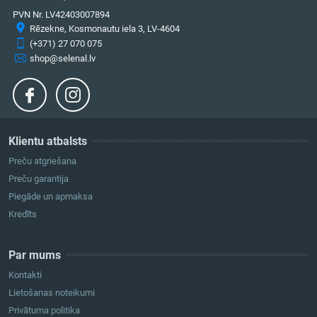
PVN Nr. LV42403007894
Rēzekne, Kosmonautu iela 3, LV-4604
(+371) 27 070 075
shop@selenal.lv
Klientu atbalsts
Preču atgriešana
Preču garantija
Piegāde un apmaksa
Kredīts
Par mums
Kontakti
Lietošanas noteikumi
Privātuma politika