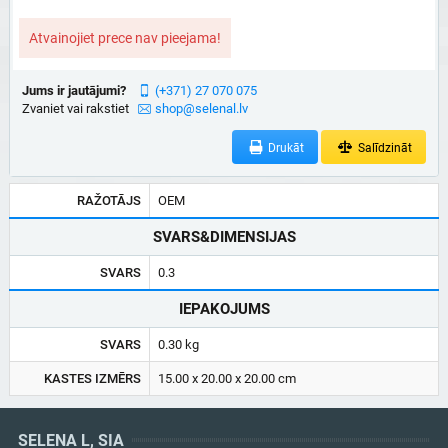
Atvainojiet prece nav pieejama!
Jums ir jautājumi?
(+371) 27 070 075
Zvaniet vai rakstiet
shop@selenal.lv
Drukāt
Salīdzināt
RAŽOTĀJS
OEM
SVARS&DIMENSIJAS
SVARS
0.3
IEPAKOJUMS
SVARS
0.30 kg
KASTES IZMĒRS
15.00 x 20.00 x 20.00 cm
SELENA L, SIA