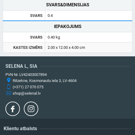
SVARS&DIMENSIJAS
SVARS
0.4
IEPAKOJUMS
SVARS
0.40 kg
KASTES IZMĒRS
2.00 x 12.00 x 4.00 cm
SELENA L, SIA
PVN Nr. LV42403007894
Rēzekne, Kosmonautu iela 3, LV-4604
(+371) 27 070 075
shop@selenal.lv
Klientu atbalsts