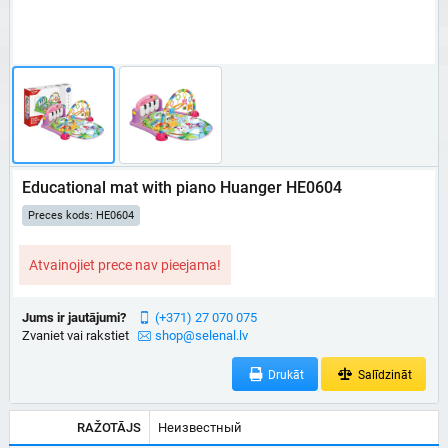
Educational mat with piano Huanger HE0604
Preces kods: HE0604
Atvainojiet prece nav pieejama!
Jums ir jautājumi?
(+371) 27 070 075
Zvaniet vai rakstiet
shop@selenal.lv
Drukāt
Salīdzināt
RAŽOTĀJS
Неизвестный