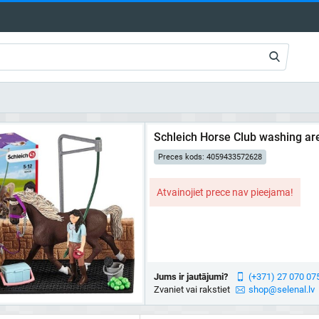
Schleich Horse Club washing are
Preces kods: 4059433572628
Atvainojiet prece nav pieejama!
Jums ir jautājumi?
(+371) 27 070 07
Zvaniet vai rakstiet
shop@selenal.lv