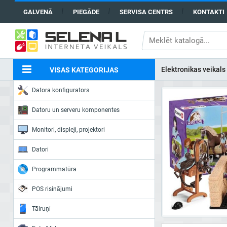
GALVENĀ
PIEGĀDE
SERVISA CENTRS
KONTAKTI
Elektronikas veikals
VISAS KATEGORIJAS
Datora konfigurators
Datoru un serveru komponentes
Monitori, displeji, projektori
Datori
Programmatūra
POS risinājumi
Tālruņi