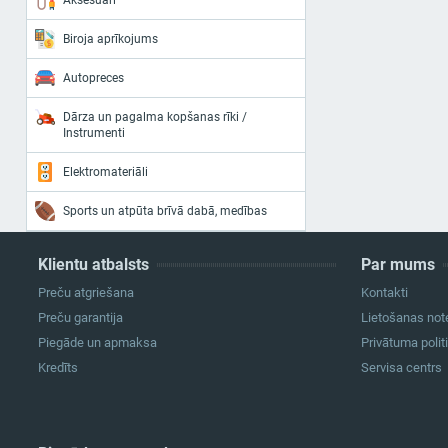
Aksesuāri
Biroja aprīkojums
Autopreces
Dārza un pagalma kopšanas rīki /
Instrumenti
Elektromateriāli
Sports un atpūta brīvā dabā, medības
Klientu atbalsts
Par mums
Preču atgriešana
Kontakti
Preču garantija
Lietošanas not
Piegāde un apmaksa
Privātuma polit
Kredīts
Servisa centrs