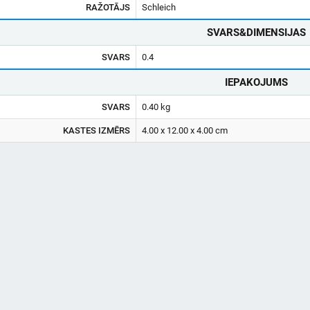
RAŽOTĀJS
Schleich
SVARS&DIMENSIJAS
SVARS
0.4
IEPAKOJUMS
SVARS
0.40 kg
KASTES IZMĒRS
4.00 x 12.00 x 4.00 cm