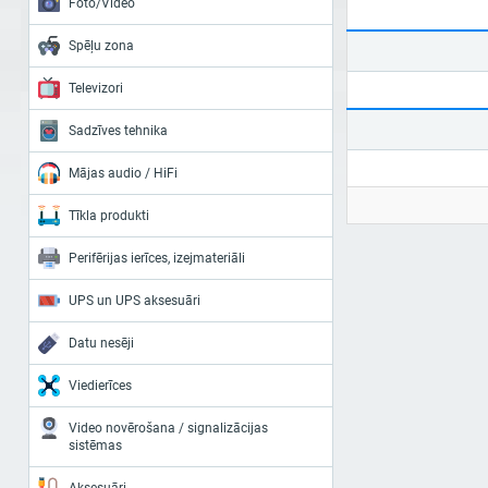
Foto/Video
Spēļu zona
Televizori
Sadzīves tehnika
Mājas audio / HiFi
Tīkla produkti
Perifērijas ierīces, izejmateriāli
UPS un UPS aksesuāri
Datu nesēji
Viedierīces
Video novērošana / signalizācijas
sistēmas