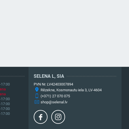
SELENA L, SIA
-17:00
PVN Nr. LV42403007894
iena
Rēzekne, Kosmonautu iela 3, LV-4604
iena
(+371) 27 070 075
-17:00
shop@selenal.lv
-17:00
-17:00
-17:00