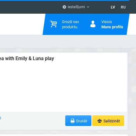
Iestatījumi
LV
RU
Grozā nav
Viesis
produktu.
Mans profils
a with Emily & Luna play
5
Drukāt
Salīdzināt