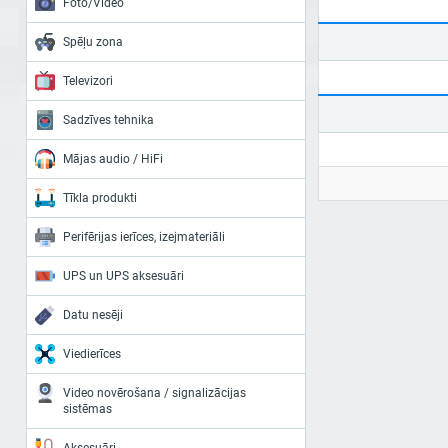
Foto/Video
Spēļu zona
Televizori
Sadzīves tehnika
Mājas audio / HiFi
Tīkla produkti
Perifērijas ierīces, izejmateriāli
UPS un UPS aksesuāri
Datu nesēji
Viedierīces
Video novērošana / signalizācijas
sistēmas