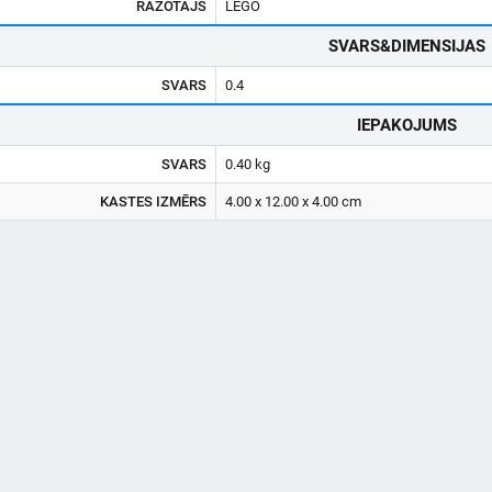
RAŽOTĀJS
LEGO
SVARS&DIMENSIJAS
SVARS
0.4
IEPAKOJUMS
SVARS
0.40 kg
KASTES IZMĒRS
4.00 x 12.00 x 4.00 cm