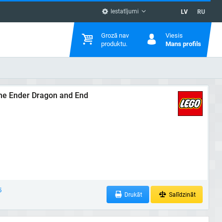
Iestatījumi
LV
RU
Grozā nav
Viesis
produktu.
Mans profils
he Ender Dragon and End
5
Drukāt
Salīdzināt