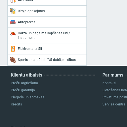
Aksesuāri
Biroja aprīkojums
Autopreces
Dārza un pagalma kopšanas rīki /
Instrumenti
Elektromateriāli
Sports un atpūta brīvā dabā, medības
Klientu atbalsts
Par mums
Preču atgriešana
Kontakti
Preču garantija
Lietošanas not
Piegāde un apmaksa
Privātuma polit
Kredīts
Servisa centrs