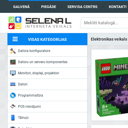
GALVENĀ
PIEGĀDE
SERVISA CENTRS
KONTAKTI
Elektronikas veikals
VISAS KATEGORIJAS
Datora konfigurators
Datoru un serveru komponentes
Monitori, displeji, projektori
Datori
Programmatūra
POS risinājumi
Tālruņi