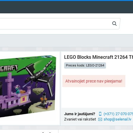
LEGO Blocks Minecraft 21264 T
Preces kods: LEGO-21264
Atvainojiet prece nav pieejama!
Jums ir jautājumi?
(+371) 27 070 07
Zvaniet vai rakstiet
shop@selenal.lv