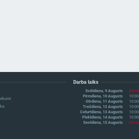
Darba laiks
Svētdiena, 9 Augusts
Brīvd
Pirmdiena, 10 Augusts
10:00
eikumi
Otrdiena, 11 Augusts
10:00
ika
Trešdiena, 12 Augusts
10:00
Ceturtdiena, 13 Augusts
10:00
Piektdiena, 14 Augusts
10:00
Sestdiena, 15 Augusts
Brīvd