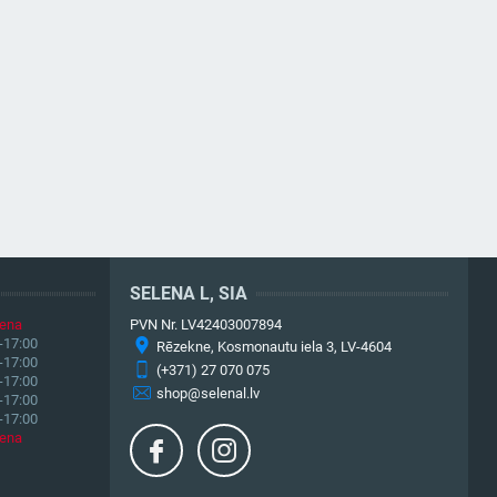
SELENA L, SIA
iena
PVN Nr. LV42403007894
-17:00
Rēzekne, Kosmonautu iela 3, LV-4604
-17:00
(+371) 27 070 075
-17:00
shop@selenal.lv
-17:00
-17:00
iena