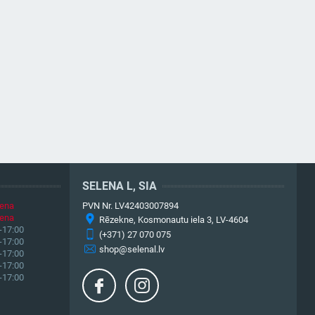
SELENA L, SIA
iena
PVN Nr. LV42403007894
iena
Rēzekne, Kosmonautu iela 3, LV-4604
-17:00
(+371) 27 070 075
-17:00
shop@selenal.lv
-17:00
-17:00
-17:00