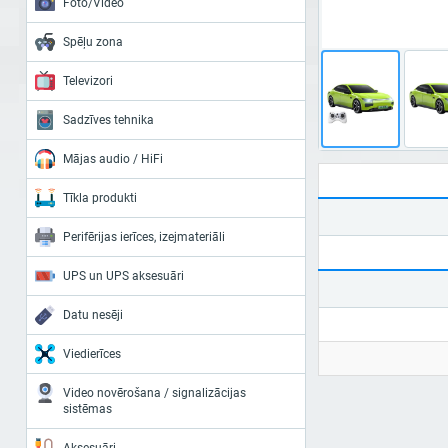
Foto/Video
Spēļu zona
Televizori
Sadzīves tehnika
Mājas audio / HiFi
Tīkla produkti
Perifērijas ierīces, izejmateriāli
UPS un UPS aksesuāri
Datu nesēji
Viedierīces
Video novērošana / signalizācijas
sistēmas