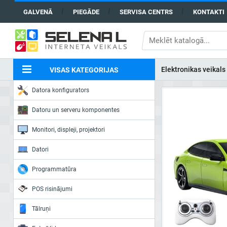
GALVENĀ
PIEGĀDE
SERVISA CENTRS
KONTAKTI
Elektronikas veikals
VISAS KATEGORIJAS
Datora konfigurators
Datoru un serveru komponentes
Monitori, displeji, projektori
Datori
Programmatūra
POS risinājumi
Tālruņi