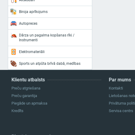
Aksesuāri
Biroja aprīkojums
Autopreces
Dārza un pagalma kopšanas rīki /
Instrumenti
Elektromateriāli
Sports un atpūta brīvā dabā, medības
Klientu atbalsts
Par mums
Preču atgriešana
Kontakti
Preču garantija
Lietošanas not
Piegāde un apmaksa
Privātuma polit
Kredīts
Servisa centrs