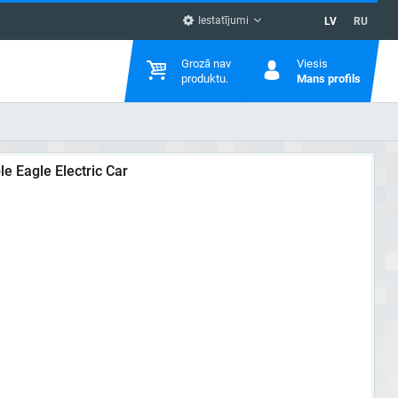
Iestatījumi
LV
RU
Grozā nav
Viesis
produktu.
Mans profils
e Eagle Electric Car