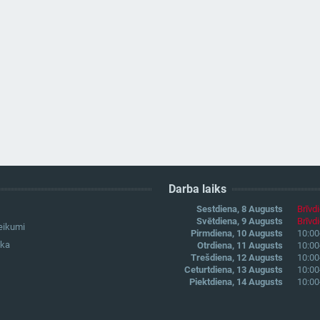
Darba laiks
Sestdiena, 8 Augusts
Brīvd
Svētdiena, 9 Augusts
Brīvd
eikumi
Pirmdiena, 10 Augusts
10:00
ika
Otrdiena, 11 Augusts
10:00
Trešdiena, 12 Augusts
10:00
Ceturtdiena, 13 Augusts
10:00
Piektdiena, 14 Augusts
10:00