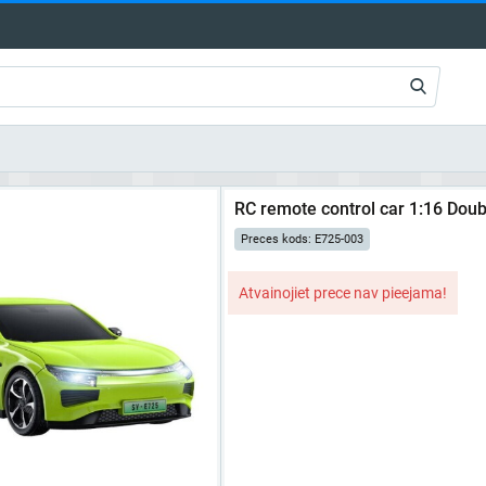
RC remote control car 1:16 Doubl
Preces kods: E725-003
Atvainojiet prece nav pieejama!