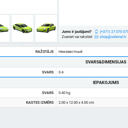
Jums ir jautājumi?
(+371) 27 070 07
Zvaniet vai rakstiet
shop@selenal.lv
RAŽOTĀJS
Неизвестный
SVARS&DIMENSIJAS
SVARS
0.4
IEPAKOJUMS
SVARS
0.40 kg
KASTES IZMĒRS
2.00 x 12.00 x 4.00 cm