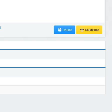
5
Drukāt
Salīdzināt