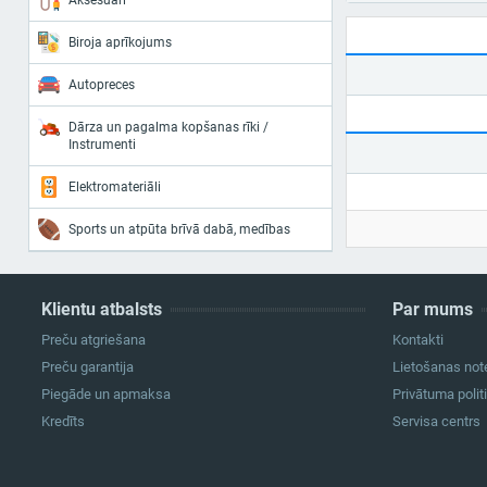
Aksesuāri
Biroja aprīkojums
Autopreces
Dārza un pagalma kopšanas rīki /
Instrumenti
Elektromateriāli
Sports un atpūta brīvā dabā, medības
Klientu atbalsts
Par mums
Preču atgriešana
Kontakti
Preču garantija
Lietošanas not
Piegāde un apmaksa
Privātuma polit
Kredīts
Servisa centrs