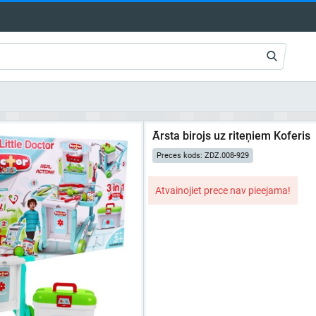
Ārsta birojs uz riteņiem Koferis
Preces kods: ZDZ.008-929
Atvainojiet prece nav pieejama!