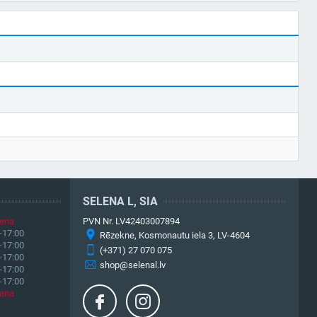
SELENA L, SIA
iena
PVN Nr. LV42403007894
-17:00
Rēzekne, Kosmonautu iela 3, LV-4604
-17:00
(+371) 27 070 075
-17:00
shop@selenal.lv
-17:00
-17:00
iena