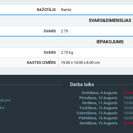
RAŽOTĀJS
Ramiz
SVARS&DIMENSIJAS
SVARS
2.75
IEPAKOJUMS
SVARS
2.75 kg
KASTES IZMĒRS
15.00 x 14.00 x 8.00 cm
Darba laiks
Svētdiena, 9 Augusts
Brīvd
Pirmdiena, 10 Augusts
10:00
eikumi
Otrdiena, 11 Augusts
10:00
ika
Trešdiena, 12 Augusts
10:00
Ceturtdiena, 13 Augusts
10:00
Piektdiena, 14 Augusts
10:00
Sestdiena, 15 Augusts
Brīvd