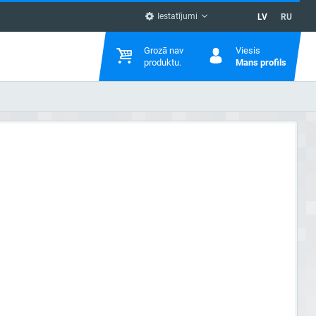
Iestatījumi
LV
RU
Grozā nav
Viesis
produktu.
Mans profils