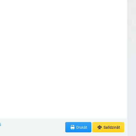
5
Drukāt
Salīdzināt