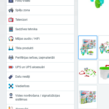
Foto/Video
Spēļu zona
Televizori
Sadzīves tehnika
Mājas audio / HiFi
Tīkla produkti
Perifērijas ierīces, izejmateriāli
UPS un UPS aksesuāri
Datu nesēji
Viedierīces
Video novērošana / signalizācijas
sistēmas