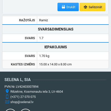
Drukāt
Salīdzināt
RAŽOTĀJS
Ramiz
SVARS&DIMENSIJAS
SVARS
1.7
IEPAKOJUMS
SVARS
1.70 kg
KASTES IZMĒRS
15.00 x 14.00 x 8.00 cm
SELENA L, SIA
PVN Nr. LV42403007894
Rēzekne, Kosmonautu iela 3, LV-4604
(+371) 27 070 075
shop@selenal.lv