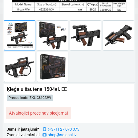
Ķieģeļu šautene 1504el. EE
Preces kods: ZKL.C81022W
Atvainojiet prece nav pieejama!
Jums ir jautājumi?
(+371) 27 070 075
Zvaniet vai rakstiet
shop@selenal.lv