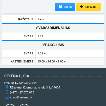
Drukāt
Salīdzināt
RAŽOTĀJS
Ramiz
SVARS&DIMENSIJAS
SVARS
1.68
IEPAKOJUMS
SVARS
1.68 kg
KASTES IZMĒRS
15.00 x 14.00 x 8.00 cm
SELENA L, SIA
PVN Nr. LV42403007894
Rēzekne, Kosmonautu iela 3, LV-4604
(+371) 27 070 075
shop@selenal.lv