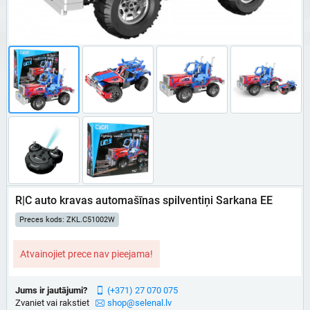
R|C auto kravas automašīnas spilventiņi Sarkana EE
Preces kods: ZKL.C51002W
Atvainojiet prece nav pieejama!
Jums ir jautājumi?
(+371) 27 070 075
Zvaniet vai rakstiet
shop@selenal.lv