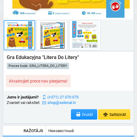
Gra Edukacyjna "Litera Do Litery"
Preces kods: GRA_LITERA_DO_LITERY
Atvainojiet prece nav pieejama!
Jums ir jautājumi?
(+371) 27 070 075
Zvaniet vai rakstiet
shop@selenal.lv
Drukāt
Salīdzināt
RAŽOTĀJS
Неизвестный