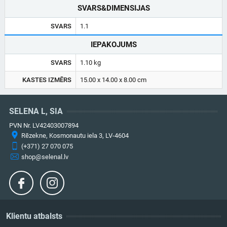
SVARS&DIMENSIJAS
SVARS
1.1
IEPAKOJUMS
SVARS
1.10 kg
KASTES IZMĒRS
15.00 x 14.00 x 8.00 cm
SELENA L, SIA
PVN Nr. LV42403007894
Rēzekne, Kosmonautu iela 3, LV-4604
(+371) 27 070 075
shop@selenal.lv
Klientu atbalsts