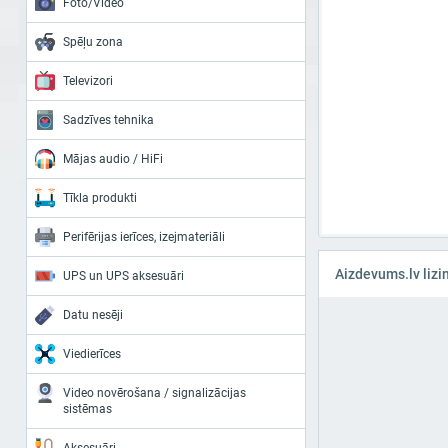
Foto/Video
Spēļu zona
Televizori
Sadzīves tehnika
Mājas audio / HiFi
Tīkla produkti
Perifērijas ierīces, izejmateriāli
Aizdevums.lv lizi
UPS un UPS aksesuāri
Datu nesēji
Viedierīces
Video novērošana / signalizācijas
sistēmas