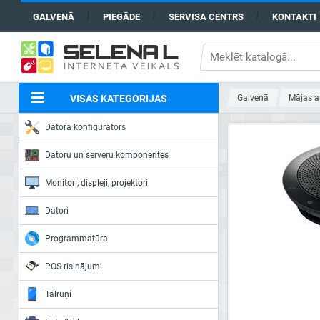
GALVENĀ
PIEGĀDE
SERVISA CENTRS
KONTAKTI
VISAS KATEGORIJAS
Galvenā
Mājas a
Datora konfigurators
Datoru un serveru komponentes
Monitori, displeji, projektori
Datori
Programmatūra
POS risinājumi
Tālruņi