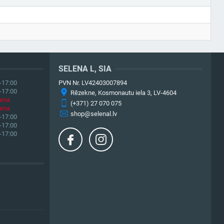
SELENA L, SIA
-17:00
PVN Nr. LV42403007894
-17:00
Rēzekne, Kosmonautu iela 3, LV-4604
iena
(+371) 27 070 075
iena
shop@selenal.lv
-17:00
-17:00
-17:00