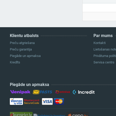
Klientu atbalsts
Par mums
Preču atgriešana
Kontakti
Preču garantija
Lietošanas not
Piegāde un apmaksa
Privātuma polit
Kredīts
Servisa centrs
Piegāde un apmaksa