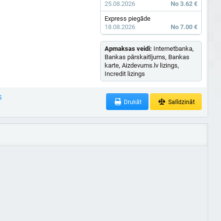
25.08.2026
No 3.62 €
Express piegāde
18.08.2026
No 7.00 €
Apmaksas veidi:
Internetbanka,
Bankas pārskaitījums, Bankas
karte, Aizdevums.lv lizings,
Incredit lizings
5
Drukāt
Salīdzināt