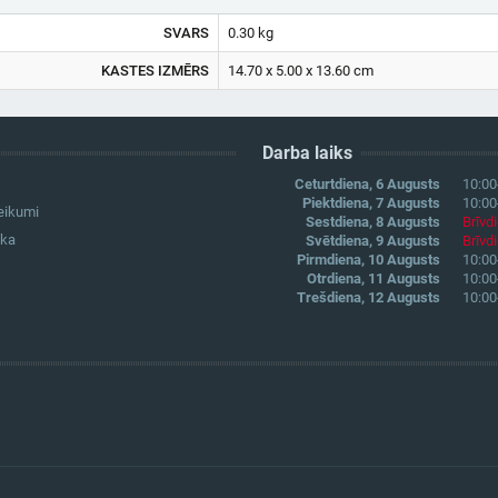
SVARS
0.30 kg
KASTES IZMĒRS
14.70 x 5.00 x 13.60 cm
Darba laiks
Ceturtdiena, 6 Augusts
10:00
Piektdiena, 7 Augusts
10:00
eikumi
Sestdiena, 8 Augusts
Brīvd
ika
Svētdiena, 9 Augusts
Brīvd
Pirmdiena, 10 Augusts
10:00
Otrdiena, 11 Augusts
10:00
Trešdiena, 12 Augusts
10:00