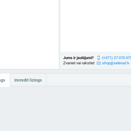
Jums ir jautājumi?
(+371) 27 070 07
Zvaniet vai rakstiet
shop@selenal.lv
ngs
Incredit lizings