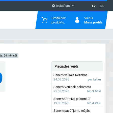
Iestatījumi
LV
RU
Grozā nav
Viesis
produktu.
Mans profils
ja: 24 mēneši
Piegādes veidi
Saņem veikalā Rēzekne
24.08.2026
par brīvu
Saņem Venipak pakomātā
25.08.2026
No 3.63 €
Saņem Omniva pakomātā
19.08.2026
No 4.24 €
Saņem pasūtījumu mājās