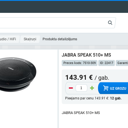
udio / HiFi
Skaļruņi
Produkta detalizējums
JABRA SPEAK 510+ MS
Preces kods: 7510-309
ID: 22417
Garanti
143.91 €
/ gab.
UZ GROZU
Pieejams par cenu
143.91 €
:
12 gab.
JABRA SPEAK 510+ MS