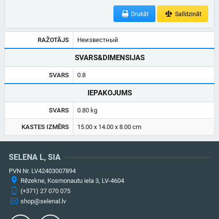
Drukāt
Salīdzināt
RAŽOTĀJS
Неизвестный
SVARS&DIMENSIJAS
SVARS
0.8
IEPAKOJUMS
SVARS
0.80 kg
KASTES IZMĒRS
15.00 x 14.00 x 8.00 cm
SELENA L, SIA
PVN Nr. LV42403007894
Rēzekne, Kosmonautu iela 3, LV-4604
(+371) 27 070 075
shop@selenal.lv