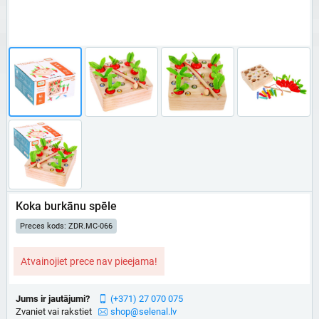
Koka burkānu spēle
Preces kods: ZDR.MC-066
Atvainojiet prece nav pieejama!
Jums ir jautājumi?
(+371) 27 070 075
Zvaniet vai rakstiet
shop@selenal.lv