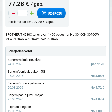
77.28 €
/ gab.
UZ GROZU
Pieejams par cenu
77.28 €
:
3 gab.
BROTHER TN230C toner cyan 1400 pages for HL-3040CN 3070CW
MFC-9120CN C9320CW DCP-9010CN
Piegādes veidi
Saņem veikalā Rēzekne
24.08.2026
par brīvu
Saņem Venipak pakomātā
25.08.2026
No 4.84 €
Saņem Omniva pakomātā
20.08.2026
No 4.72 €
Saņem pasūtījumu mājās
25.08.2026
No 4.04 €
Express piegāde
19.08.2026
No 7.00 €