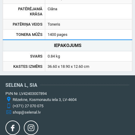
PATĒRĒJAMĀ
Ciāna
KRĀSA
PATĒRIŅA VEIDS
Toneris
TONERA MŪŽS
1400 pages
IEPAKOJUMS
SVARS
0.84 kg
KASTES IZMĒRS
36.60 x 18.90 x 12.60 cm
SELENA L, SIA
PVN Nr. LV42403007894
Rēzekne, Kosmonautu iela 3, LV-4604
(+371) 27 070 075
shop@selenal.lv