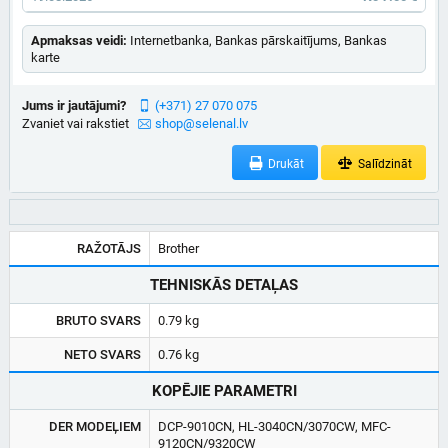
Apmaksas veidi:
Internetbanka, Bankas pārskaitījums, Bankas
karte
Jums ir jautājumi?
(+371) 27 070 075
Zvaniet vai rakstiet
shop@selenal.lv
Drukāt
Salīdzināt
RAŽOTĀJS
Brother
TEHNISKĀS DETAĻAS
BRUTO SVARS
0.79 kg
NETO SVARS
0.76 kg
KOPĒJIE PARAMETRI
DER MODEĻIEM
DCP-9010CN, HL-3040CN/3070CW, MFC-
9120CN/9320CW