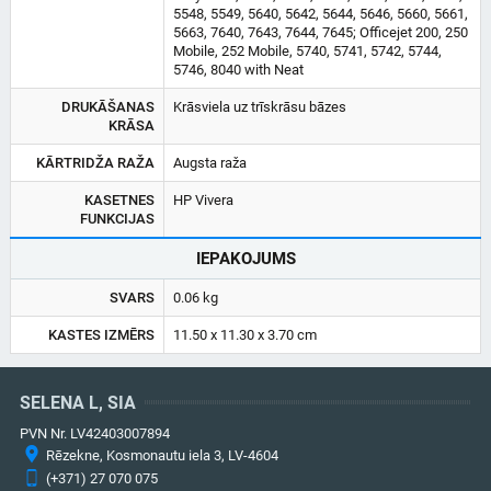
5548, 5549, 5640, 5642, 5644, 5646, 5660, 5661,
5663, 7640, 7643, 7644, 7645; Officejet 200, 250
Mobile, 252 Mobile, 5740, 5741, 5742, 5744,
5746, 8040 with Neat
DRUKĀŠANAS
Krāsviela uz trīskrāsu bāzes
KRĀSA
KĀRTRIDŽA RAŽA
Augsta raža
KASETNES
HP Vivera
FUNKCIJAS
IEPAKOJUMS
SVARS
0.06 kg
KASTES IZMĒRS
11.50 x 11.30 x 3.70 cm
SELENA L, SIA
PVN Nr. LV42403007894
Rēzekne, Kosmonautu iela 3, LV-4604
(+371) 27 070 075