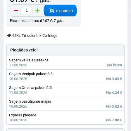
UZ GROZU
Pieejams par cenu
61.07 €
:
7 gab.
HP 62XL Tri-color Ink Cartridge
Piegādes veidi
Saņem veikalā Rēzekne
17.08.2026
par brīvu
Saņem Venipak pakomātā
18.08.2026
No 3.63 €
Saņem Omniva pakomātā
11.08.2026
No 4.24 €
Saņem pasūtījumu mājās
18.08.2026
No 3.62 €
Express piegāde
10.08.2026
No 7.00 €