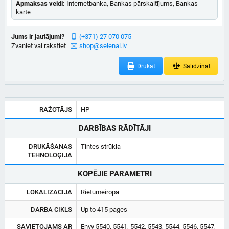
Apmaksas veidi:
Internetbanka, Bankas pārskaitījums, Bankas
karte
Jums ir jautājumi?
(+371) 27 070 075
Zvaniet vai rakstiet
shop@selenal.lv
Drukāt
Salīdzināt
RAŽOTĀJS
HP
DARBĪBAS RĀDĪTĀJI
DRUKĀŠANAS
Tintes strūkla
TEHNOLOĢIJA
KOPĒJIE PARAMETRI
LOKALIZĀCIJA
Rietumeiropa
DARBA CIKLS
Up to 415 pages
SAVIETOJAMS AR
Envy 5540, 5541, 5542, 5543, 5544, 5546, 5547,