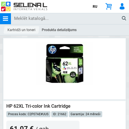
RU
Kartridži un toneri
Produkta detalizējums
HP 62XL Tri-color Ink Cartridge
Preces kods: C2P07AE#UUS
ID: 21662
Garantija: 24 mēneši
61.07 €
/ gab.