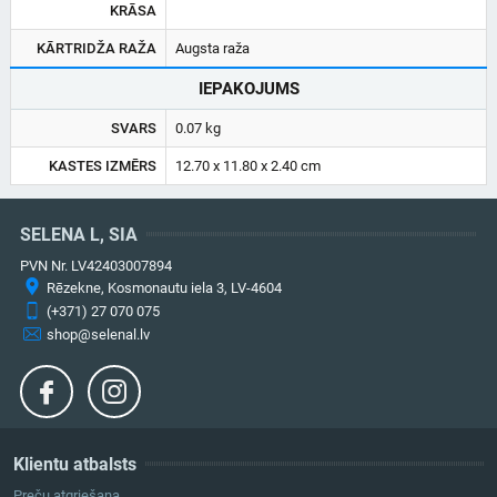
KRĀSA
KĀRTRIDŽA RAŽA
Augsta raža
IEPAKOJUMS
SVARS
0.07 kg
KASTES IZMĒRS
12.70 x 11.80 x 2.40 cm
SELENA L, SIA
PVN Nr. LV42403007894
Rēzekne, Kosmonautu iela 3, LV-4604
(+371) 27 070 075
shop@selenal.lv
Klientu atbalsts
Preču atgriešana