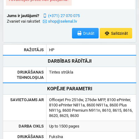
Jums ir jautājumi?
(+371) 27 070 075
Zvaniet vai rakstiet
shop@selenal.lv
Drukāt
Salīdzināt
RAŽOTĀJS
HP
DARBĪBAS RĀDĪTĀJI
DRUKĀŠANAS
Tintes strūkla
TEHNOLOĢIJA
KOPĒJIE PARAMETRI
SAVIETOJAMS AR
Officejet Pro 251dw, 276dw MFP, 8100 ePrinter,
8100 ePrinter N811a, 8600 N911a, 8600 Plus
N911g, 8600 Premium N911n, 8610, 8615, 8616,
8620, 8625, 8630
DARBA CIKLS
Up to 1500 pages
DRUKĀŠANAS
Fuksīna