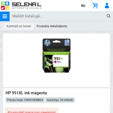
RU
Kartridži un toneri
Produkta detalizējums
HP 951XL ink magenta
Preces kods: CN047AE#BGX
Garantija: 24 mēneši
Atvainojiet prece nav pieejama!