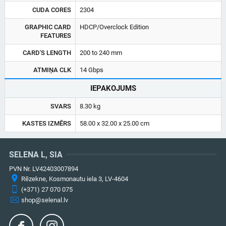
CUDA CORES
2304
GRAPHIC CARD
HDCP/Overclock Edition
FEATURES
CARD'S LENGTH
200 to 240 mm
ATMIŅA CLK
14 Gbps
IEPAKOJUMS
SVARS
8.30 kg
KASTES IZMĒRS
58.00 x 32.00 x 25.00 cm
SELENA L, SIA
PVN Nr. LV42403007894
Rēzekne, Kosmonautu iela 3, LV-4604
(+371) 27 070 075
shop@selenal.lv