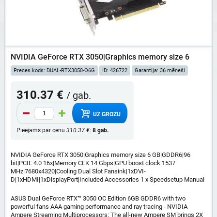
NVIDIA GeForce RTX 3050|Graphics memory size 6
Preces kods: DUAL-RTX3050-O6G
ID: 426722
Garantija: 36 mēneši
310.37 €
/ gab.
UZ GROZU
Pieejams par cenu
310.37 €
:
8 gab.
NVIDIA GeForce RTX 3050|Graphics memory size 6 GB|GDDR6|96
bit|PCIE 4.0 16x|Memory CLK 14 Gbps|GPU boost clock 1537
MHz|7680x4320|Cooling Dual Slot Fansink|1xDVI-
D|1xHDMI|1xDisplayPort|Included Accessories 1 x Speedsetup Manual​
ASUS Dual GeForce RTX™ 3050 OC Edition 6GB GDDR6 with two
powerful fans AAA gaming performance and ray tracing - NVIDIA
Ampere Streaming Multiprocessors: The all-new Ampere SM brings 2X