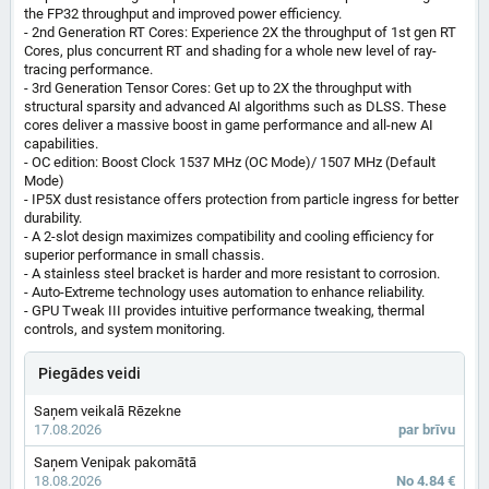
the FP32 throughput and improved power efficiency.
- 2nd Generation RT Cores: Experience 2X the throughput of 1st gen RT
Cores, plus concurrent RT and shading for a whole new level of ray-
tracing performance.
- 3rd Generation Tensor Cores: Get up to 2X the throughput with
structural sparsity and advanced AI algorithms such as DLSS. These
cores deliver a massive boost in game performance and all-new AI
capabilities.
- OC edition: Boost Clock 1537 MHz (OC Mode)/ 1507 MHz (Default
Mode)
- IP5X dust resistance offers protection from particle ingress for better
durability.
- A 2-slot design maximizes compatibility and cooling efficiency for
superior performance in small chassis.
- A stainless steel bracket is harder and more resistant to corrosion.
- Auto-Extreme technology uses automation to enhance reliability.
- GPU Tweak III provides intuitive performance tweaking, thermal
controls, and system monitoring.
Piegādes veidi
Saņem veikalā Rēzekne
17.08.2026
par brīvu
Saņem Venipak pakomātā
18.08.2026
No 4.84 €