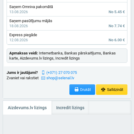
Saņem Omniva pakomātā
13.08.2026
No 5.45 €
Saņem pasūtījumu mājās
18.08.2026
No 7.74 €
Express piegāde
12.08.2026
No 6.00 €
Apmaksas veidi:
Internetbanka, Bankas pārskaitījums, Bankas
karte, Aizdevums.lv lizings, Incredit lizings
Jums ir jautājumi?
(+371) 27 070 075
Zvaniet vai rakstiet
shop@selenal.lv
Drukāt
Salīdzināt
Aizdevums.lv lizings
Incredit lizings