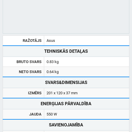
RAŽOTĀJS
Asus
TEHNISKĀS DETAĻAS
BRUTO SVARS
0.83 kg
NETO SVARS
0.64 kg
SVARS&DIMENSIJAS
IZMĒRS
201 x 120 x 37 mm
ENERĢIJAS PĀRVALDĪBA
JAUDA
550 W
SAVIENOJAMĪBA