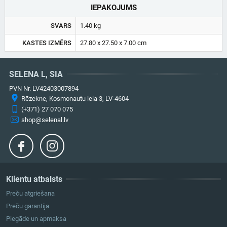
IEPAKOJUMS
SVARS
1.40 kg
KASTES IZMĒRS
27.80 x 27.50 x 7.00 cm
SELENA L, SIA
PVN Nr. LV42403007894
Rēzekne, Kosmonautu iela 3, LV-4604
(+371) 27 070 075
shop@selenal.lv
Klientu atbalsts
Preču atgriešana
Preču garantija
Piegāde un apmaksa