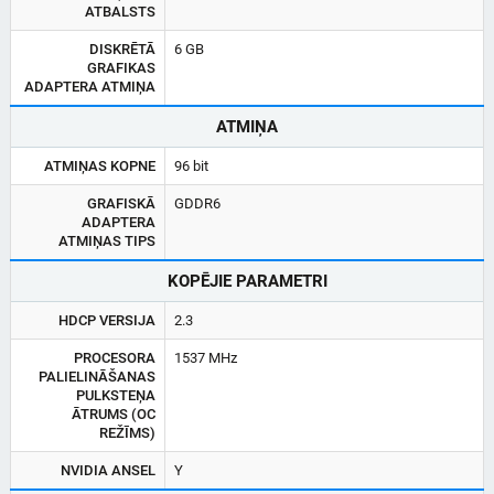
ATBALSTS
DISKRĒTĀ
6 GB
GRAFIKAS
ADAPTERA ATMIŅA
ATMIŅA
ATMIŅAS KOPNE
96 bit
GRAFISKĀ
GDDR6
ADAPTERA
ATMIŅAS TIPS
KOPĒJIE PARAMETRI
HDCP VERSIJA
2.3
PROCESORA
1537 MHz
PALIELINĀŠANAS
PULKSTEŅA
ĀTRUMS (OC
REŽĪMS)
NVIDIA ANSEL
Y