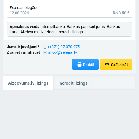
Express piegāde
12.08.2026
No 8.50 €
Apmaksas veidi:
Internetbanka, Bankas pārskaitījums, Bankas
karte, Aizdevums.lv lizings, Incredit lizings
Jums ir jautājumi?
(+371) 27 070 075
Zvaniet vai rakstiet
shop@selenal.lv
Drukāt
Salīdzināt
Aizdevums.lv lizings
Incredit lizings