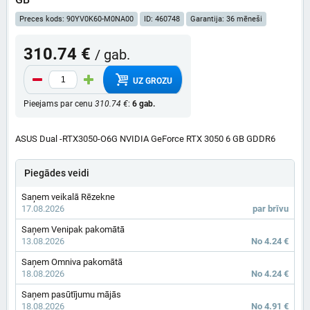
Preces kods: 90YV0K60-M0NA00
ID: 460748
Garantija: 36 mēneši
310.74 €
/ gab.
UZ GROZU
Pieejams par cenu
310.74 €
:
6 gab.
ASUS Dual -RTX3050-O6G NVIDIA GeForce RTX 3050 6 GB GDDR6
Piegādes veidi
Saņem veikalā Rēzekne
17.08.2026
par brīvu
Saņem Venipak pakomātā
13.08.2026
No 4.24 €
Saņem Omniva pakomātā
18.08.2026
No 4.24 €
Saņem pasūtījumu mājās
18.08.2026
No 4.91 €