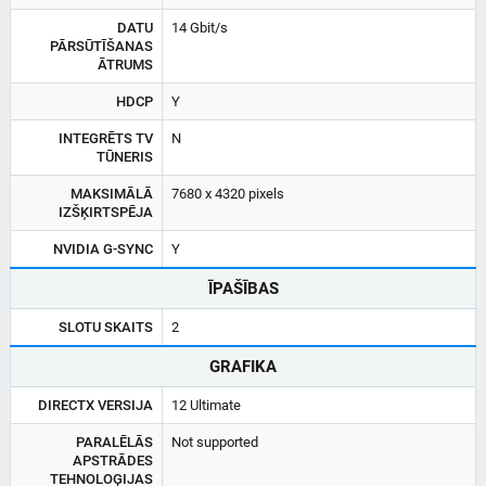
DATU
14 Gbit/s
PĀRSŪTĪŠANAS
ĀTRUMS
HDCP
Y
INTEGRĒTS TV
N
TŪNERIS
MAKSIMĀLĀ
7680 x 4320 pixels
IZŠĶIRTSPĒJA
NVIDIA G-SYNC
Y
ĪPAŠĪBAS
SLOTU SKAITS
2
GRAFIKA
DIRECTX VERSIJA
12 Ultimate
PARALĒLĀS
Not supported
APSTRĀDES
TEHNOLOĢIJAS