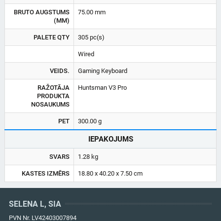
BRUTO AUGSTUMS
75.00 mm
(MM)
PALETE QTY
305 pc(s)
Wired
VEIDS.
Gaming Keyboard
RAŽOTĀJA
Huntsman V3 Pro
PRODUKTA
NOSAUKUMS
PET
300.00 g
IEPAKOJUMS
SVARS
1.28 kg
KASTES IZMĒRS
18.80 x 40.20 x 7.50 cm
SELENA L, SIA
PVN Nr. LV42403007894