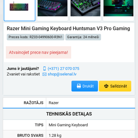
Razer Mini Gaming Keyboard Huntsman V3 Pro Gaming
Preces kods: RZ03-04990600-R3N1
Garantija: 24 mēneši
Atvainojiet prece nav pieejama!
Jums ir jautājumi?
(+371) 27 070 075
Zvaniet vai rakstiet
shop@selenal.lv
Drukāt
Salīdzināt
RAŽOTĀJS
Razer
TEHNISKĀS DETAĻAS
TIPS
Mini Gaming Keyboard
BRUTO SVARS
1.28 kg