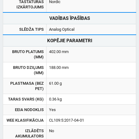
TASTATŪRAS
Nordic
IZKĀRTOJUMS
VADĪBAS ĪPAŠĪBAS
SLĒDŽA TIPS
Analog Optical
KOPĒJIE PARAMETRI
BRUTO PLATUMS
402.00 mm
(MM)
BRUTO DZIĻUMS
188.00 mm
(MM)
PLASTMASA (BEZ
61.00 g
PET)
TARAS SVARS (KG)
0.36 kg
EEIA NODOKLIS
Yes
WEE KLASIFIKĀCIJA
CL109:5:2017-04-01
IZLĀDĒTS
No
AKUMULATORS