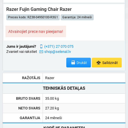
Razer Fujin Gaming Chair Razer
Preces kods: RZ38-04950100-R3G1
Garantija: 24 mēneši
Atvainojiet prece nav pieejama!
Jums ir jautājumi?
(+371) 27 070 075
Zvaniet vai rakstiet
shop@selenal.lv
Drukāt
Salīdzināt
RAŽOTĀJS
Razer
TEHNISKĀS DETAĻAS
BRUTO SVARS
35.00 kg
NETO SVARS
27.20 kg
GARANTIJA
24 mēneši