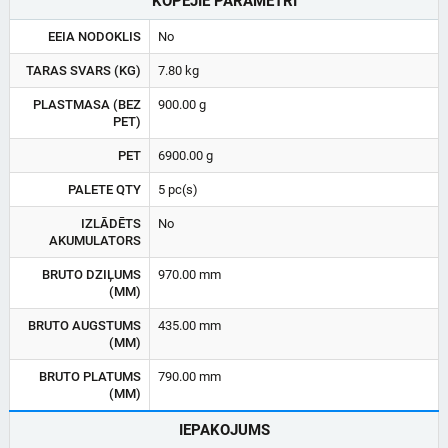
KOPĒJIE PARAMETRI
EEIA NODOKLIS
No
TARAS SVARS (KG)
7.80 kg
PLASTMASA (BEZ
900.00 g
PET)
PET
6900.00 g
PALETE QTY
5 pc(s)
IZLĀDĒTS
No
AKUMULATORS
BRUTO DZIĻUMS
970.00 mm
(MM)
BRUTO AUGSTUMS
435.00 mm
(MM)
BRUTO PLATUMS
790.00 mm
(MM)
IEPAKOJUMS