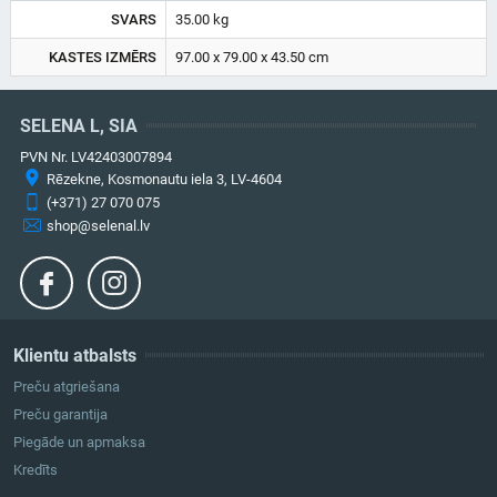
SVARS
35.00 kg
KASTES IZMĒRS
97.00 x 79.00 x 43.50 cm
SELENA L, SIA
PVN Nr. LV42403007894
Rēzekne, Kosmonautu iela 3, LV-4604
(+371) 27 070 075
shop@selenal.lv
Klientu atbalsts
Preču atgriešana
Preču garantija
Piegāde un apmaksa
Kredīts