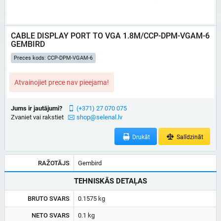
CABLE DISPLAY PORT TO VGA 1.8M/CCP-DPM-VGAM-6
GEMBIRD
Preces kods: CCP-DPM-VGAM-6
Atvainojiet prece nav pieejama!
Jums ir jautājumi?
(+371) 27 070 075
Zvaniet vai rakstiet
shop@selenal.lv
Drukāt
Salīdzināt
RAŽOTĀJS
Gembird
TEHNISKĀS DETAĻAS
BRUTO SVARS
0.1575 kg
NETO SVARS
0.1 kg