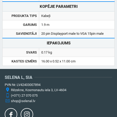
KOPĒJIE PARAMETRI
PRODUKTA TIPS
Kabeļi
GARUMS
1.9 m
SAVIENOTĀJI
20 pin Displayport male to VGA 15pin male
IEPAKOJUMS
SVARS
0.17 kg
KASTES IZMĒRS
16.00 x 0.52 x 11.00 cm
SELENA L, SIA
PVN Nr. LV42403007894
Rēzekne, Kosmonautu iela 3, LV-4604
(+371) 27 070 075
shop@selenal.lv