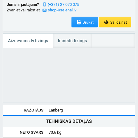
Jums ir jautājumi?
(+371) 27 070 075
Zvaniet vai rakstiet
shop@selenal.lv
Drukāt
Salīdzināt
Aizdevums.lv lizings
Incredit lizings
RAŽOTĀJS
Lanberg
TEHNISKĀS DETAĻAS
NETO SVARS
73.6 kg