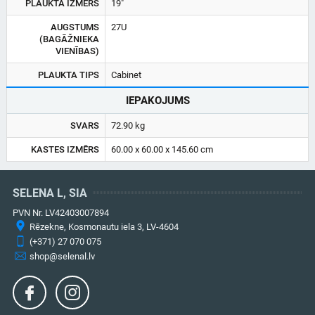
PLAUKTA IZMĒRS
19"
AUGSTUMS
27U
(BAGĀŽNIEKA
VIENĪBAS)
PLAUKTA TIPS
Cabinet
IEPAKOJUMS
SVARS
72.90 kg
KASTES IZMĒRS
60.00 x 60.00 x 145.60 cm
SELENA L, SIA
PVN Nr. LV42403007894
Rēzekne, Kosmonautu iela 3, LV-4604
(+371) 27 070 075
shop@selenal.lv