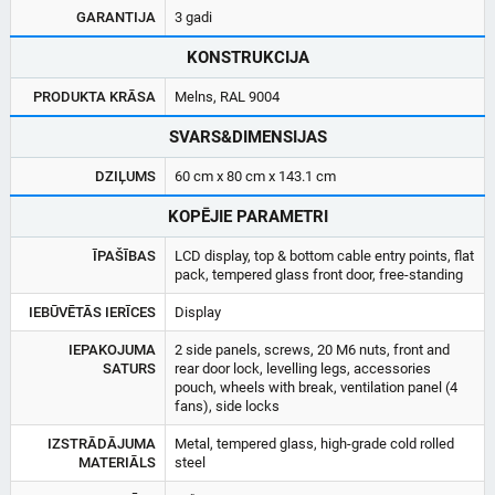
GARANTIJA
3 gadi
KONSTRUKCIJA
PRODUKTA KRĀSA
Melns, RAL 9004
SVARS&DIMENSIJAS
DZIĻUMS
60 cm x 80 cm x 143.1 cm
KOPĒJIE PARAMETRI
ĪPAŠĪBAS
LCD display, top & bottom cable entry points, flat
pack, tempered glass front door, free-standing
IEBŪVĒTĀS IERĪCES
Display
IEPAKOJUMA
2 side panels, screws, 20 M6 nuts, front and
SATURS
rear door lock, levelling legs, accessories
pouch, wheels with break, ventilation panel (4
fans), side locks
IZSTRĀDĀJUMA
Metal, tempered glass, high-grade cold rolled
MATERIĀLS
steel