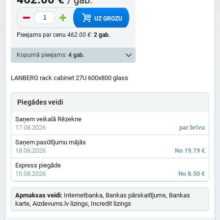
UZ GROZU
Pieejams par cenu
462.00 €
:
2 gab.
Kopumā pieejams:
4 gab.
LANBERG rack cabinet 27U 600x800 glass
Piegādes veidi
Saņem veikalā Rēzekne
17.08.2026
par brīvu
Saņem pasūtījumu mājās
18.08.2026
No 19.19 €
Express piegāde
10.08.2026
No 8.50 €
Apmaksas veidi:
Internetbanka, Bankas pārskaitījums, Bankas
karte, Aizdevums.lv lizings, Incredit lizings