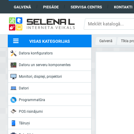
GALVENĀ
PIEGĀDE
SERVISA CENTRS
KONTAKTI
VISAS KATEGORIJAS
Galvenā
Tīkla pr
Datora konfigurators
Datoru un serveru komponentes
Monitori, displeji, projektori
Datori
Programmatūra
POS risinājumi
Tālruņi