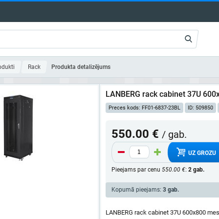
odukti
Rack
Produkta detalizējums
LANBERG rack cabinet 37U 600
Preces kods: FF01-6837-23BL
ID: 509850
550.00 €
/ gab.
UZ GROZU
Pieejams par cenu
550.00 €
:
2 gab.
Kopumā pieejams:
3 gab.
LANBERG rack cabinet 37U 600x800 me