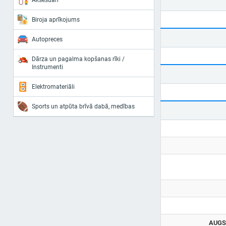
Aksesuāri
Biroja aprīkojums
Autopreces
Dārza un pagalma kopšanas rīki /
Instrumenti
Elektromateriāli
Sports un atpūta brīvā dabā, medības
AUGS