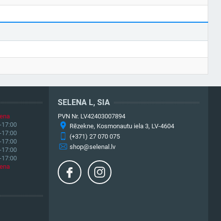
SELENA L, SIA
iena
PVN Nr. LV42403007894
-17:00
Rēzekne, Kosmonautu iela 3, LV-4604
-17:00
(+371) 27 070 075
-17:00
shop@selenal.lv
-17:00
-17:00
iena