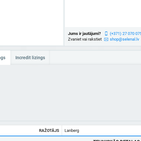
Jums ir jautājumi?
(+371) 27 070 07
Zvaniet vai rakstiet
shop@selenal.lv
ngs
Incredit lizings
RAŽOTĀJS
Lanberg