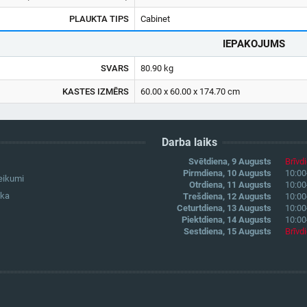
PLAUKTA TIPS
Cabinet
IEPAKOJUMS
SVARS
80.90 kg
KASTES IZMĒRS
60.00 x 60.00 x 174.70 cm
Darba laiks
Svētdiena, 9 Augusts
Brīvd
Pirmdiena, 10 Augusts
10:00
eikumi
Otrdiena, 11 Augusts
10:00
ika
Trešdiena, 12 Augusts
10:00
Ceturtdiena, 13 Augusts
10:00
Piektdiena, 14 Augusts
10:00
Sestdiena, 15 Augusts
Brīvd