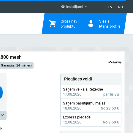
Iestatījumi
LV
RU
Grozā nav
Viesis
produktu.
Mans profils
x800 mesh
Garantija: 24 mēneši
Piegādes veidi
Saņem veikalā Rēzekne
17.08.2026
par brīvu
Saņem pasūtījumu mājās
18.08.2026
No 23.53 €
Express piegāde
12.08.2026
No 8.50 €
sh