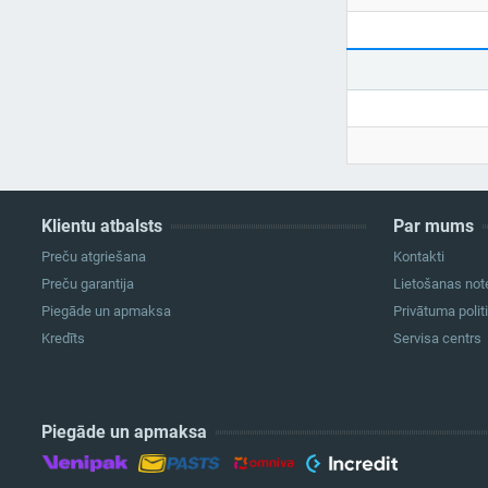
Klientu atbalsts
Par mums
Preču atgriešana
Kontakti
Preču garantija
Lietošanas not
Piegāde un apmaksa
Privātuma polit
Kredīts
Servisa centrs
Piegāde un apmaksa