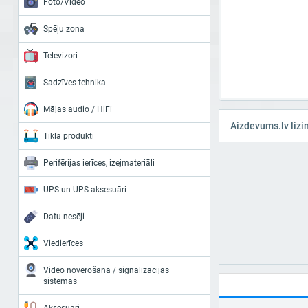
Foto/Video
Spēļu zona
Televizori
Sadzīves tehnika
Mājas audio / HiFi
Aizdevums.lv lizi
Tīkla produkti
Perifērijas ierīces, izejmateriāli
UPS un UPS aksesuāri
Datu nesēji
Viedierīces
Video novērošana / signalizācijas
sistēmas