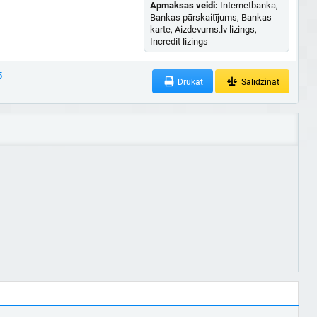
Apmaksas veidi:
Internetbanka,
Bankas pārskaitījums, Bankas
karte, Aizdevums.lv lizings,
Incredit lizings
5
Drukāt
Salīdzināt