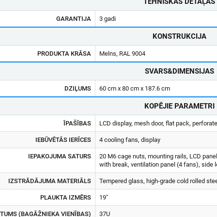
TEHNISKĀS DETAĻAS
GARANTIJA
3 gadi
KONSTRUKCIJA
PRODUKTA KRĀSA
Melns, RAL 9004
SVARS&DIMENSIJAS
DZIĻUMS
60 cm x 80 cm x 187.6 cm
KOPĒJIE PARAMETRI
ĪPAŠĪBAS
LCD display, mesh door, flat pack, perforate
IEBŪVĒTĀS IERĪCES
4 cooling fans, display
IEPAKOJUMA SATURS
20 M6 cage nuts, mounting rails, LCD panel,
with break, ventilation panel (4 fans), side 
IZSTRĀDĀJUMA MATERIĀLS
Tempered glass, high-grade cold rolled ste
PLAUKTA IZMĒRS
19"
TUMS (BAGĀŽNIEKA VIENĪBAS)
37U