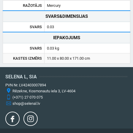
RAŽOTĀJS
Mercury
SVARS&DIMENSIJAS
SVARS
0.03
IEPAKOJUMS
SVARS
0.03 kg
KASTES IZMĒRS
11.00 x 80.00 x 171.00 cm
SELENA L, SIA
PVN Nr. LV42403007894
Rēzekne, Kosmonautu iela 3, LV-4604
(+371) 27 070 075
shop@selenal.lv