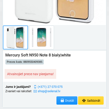
Mercury Soft N950 Note 8 biały|white
Preces kods: 8809550409385
Atvainojiet prece nav pieejama!
Jums ir jautājumi?
(+371) 27 070 075
Zvaniet vai rakstiet
shop@selenal.lv
Drukāt
Salīdzināt