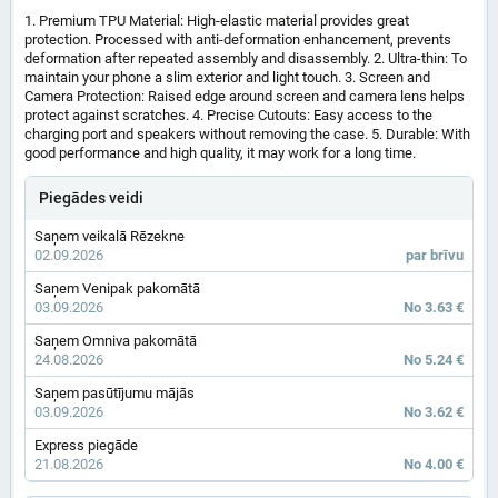
1. Premium TPU Material: High-elastic material provides great
protection. Processed with anti-deformation enhancement, prevents
deformation after repeated assembly and disassembly. 2. Ultra-thin: To
maintain your phone a slim exterior and light touch. 3. Screen and
Camera Protection: Raised edge around screen and camera lens helps
protect against scratches. 4. Precise Cutouts: Easy access to the
charging port and speakers without removing the case. 5. Durable: With
good performance and high quality, it may work for a long time.
Piegādes veidi
Saņem veikalā Rēzekne
02.09.2026
par brīvu
Saņem Venipak pakomātā
03.09.2026
No 3.63 €
Saņem Omniva pakomātā
24.08.2026
No 5.24 €
Saņem pasūtījumu mājās
03.09.2026
No 3.62 €
Express piegāde
21.08.2026
No 4.00 €