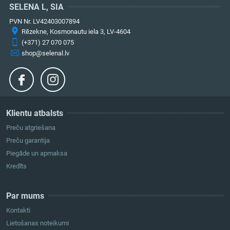
SELENA L, SIA
PVN Nr. LV42403007894
Rēzekne, Kosmonautu iela 3, LV-4604
(+371) 27 070 075
shop@selenal.lv
Klientu atbalsts
Preču atgriešana
Preču garantija
Piegāde un apmaksa
Kredīts
Par mums
Kontakti
Lietošanas noteikumi