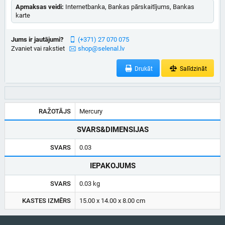
Apmaksas veidi:
Internetbanka, Bankas pārskaitījums, Bankas
karte
Jums ir jautājumi?
(+371) 27 070 075
Zvaniet vai rakstiet
shop@selenal.lv
Drukāt
Salīdzināt
RAŽOTĀJS
Mercury
SVARS&DIMENSIJAS
SVARS
0.03
IEPAKOJUMS
SVARS
0.03 kg
KASTES IZMĒRS
15.00 x 14.00 x 8.00 cm