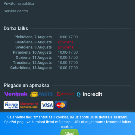
Privātuma politika
Servisa centrs
Darba laiks
Piektdiena, 7 Augusts
10:00-17:00
Sestdiena, 8 Augusts
Brīvdiena
Svētdiena, 9 Augusts
Brīvdiena
Pirmdiena, 10 Augusts
10:00-17:00
Otrdiena, 11 Augusts
10:00-17:00
Trešdiena, 12 Augusts
10:00-17:00
Ceturtdiena, 13 Augusts
10:00-17:00
Piegāde un apmaksa
Šajā vietnē tiek izmantoti faili cookies, lai uzlabotu Jūsu lietotāja saskarni.
Spiežot pogu vai turpinot lietot mājaslapu, Jūs atļaujat mums izmantot failus
cookies.
Atļaut
© SIA "SELENA L" 2018. All right reserved.