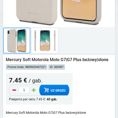
Mercury Soft Motorola Moto G7|G7 Plus beżowy|stone
Preces kods: 8809653457221
ID: 369387
7.45 €
/ gab.
UZ GROZU
Pieejams par cenu
7.45 €
:
40 gab.
Mercury Soft Motorola Moto G7|G7 Plus beżowy|stone