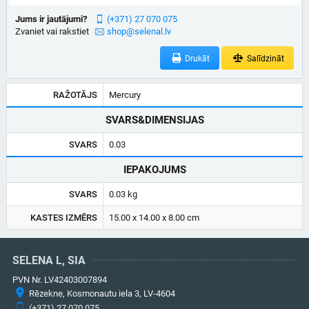
Jums ir jautājumi?
(+371) 27 070 075
Zvaniet vai rakstiet
shop@selenal.lv
Drukāt
Salīdzināt
RAŽOTĀJS
Mercury
SVARS&DIMENSIJAS
SVARS
0.03
IEPAKOJUMS
SVARS
0.03 kg
KASTES IZMĒRS
15.00 x 14.00 x 8.00 cm
SELENA L, SIA
PVN Nr. LV42403007894
Rēzekne, Kosmonautu iela 3, LV-4604
(+371) 27 070 075