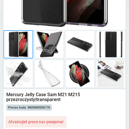
Mercury Jelly Case Sam M21 M215
przezroczysty|transparent
Preces kods: 8809685006176
Atvainojiet prece nav pieejama!