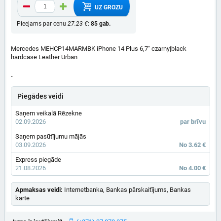
UZ GROZU
Pieejams par cenu
27.23 €
:
85 gab.
Mercedes MEHCP14MARMBK iPhone 14 Plus 6,7" czarny|black
hardcase Leather Urban
-
Piegādes veidi
Saņem veikalā Rēzekne
02.09.2026
par brīvu
Saņem pasūtījumu mājās
03.09.2026
No 3.62 €
Express piegāde
21.08.2026
No 4.00 €
Apmaksas veidi:
Internetbanka, Bankas pārskaitījums, Bankas
karte