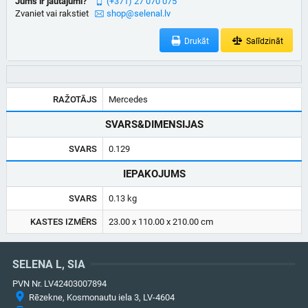
Jums ir jautājumi?
(+371) 27 070 075
Zvaniet vai rakstiet
shop@selenal.lv
Drukāt
Salīdzināt
RAŽOTĀJS
Mercedes
SVARS&DIMENSIJAS
SVARS
0.129
IEPAKOJUMS
SVARS
0.13 kg
KASTES IZMĒRS
23.00 x 110.00 x 210.00 cm
SELENA L, SIA
PVN Nr. LV42403007894
Rēzekne, Kosmonautu iela 3, LV-4604