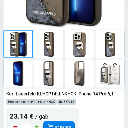
Karl Lagerfeld KLHCP14LLNKHCK iPhone 14 Pro 6,1"
Preces kods: KLHCP14LLNKHCK
ID: 367212
23.14 €
/ gab.
UZ GROZU