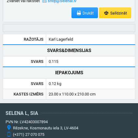
Zvaniet vai rakstiet
shop@selenal.lv
Drukāt
Salīdzināt
RAŽOTĀJS
Karl Lagerfeld
SVARS&DIMENSIJAS
SVARS
0.115
IEPAKOJUMS
SVARS
0.12 kg
KASTES IZMĒRS
23.00 x 110.00 x 210.00 cm
SELENA L, SIA
PVN Nr. LV42403007894
Rēzekne, Kosmonautu iela 3, LV-4604
(+371) 27 070 075