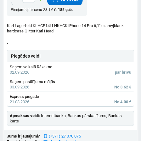
Pieejams par cenu
23.14 €
:
185 gab.
Karl Lagerfeld KLHCP14LLNKHCK iPhone 14 Pro 6,1" czarny|black
hardcase Glitter Karl Head
-
Piegādes veidi
Saņem veikalā Rēzekne
02.09.2026
par brīvu
Saņem pasūtījumu mājās
03.09.2026
No 3.62 €
Express piegāde
21.08.2026
No 4.00 €
Apmaksas veidi:
Internetbanka, Bankas pārskaitījums, Bankas
karte
Jums ir jautājumi?
(+371) 27 070 075