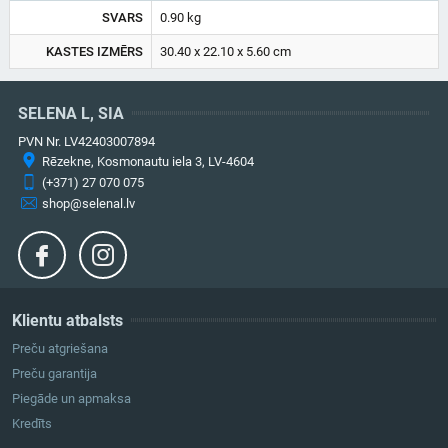
SVARS
0.90 kg
KASTES IZMĒRS
30.40 x 22.10 x 5.60 cm
SELENA L, SIA
PVN Nr. LV42403007894
Rēzekne, Kosmonautu iela 3, LV-4604
(+371) 27 070 075
shop@selenal.lv
Klientu atbalsts
Preču atgriešana
Preču garantija
Piegāde un apmaksa
Kredīts