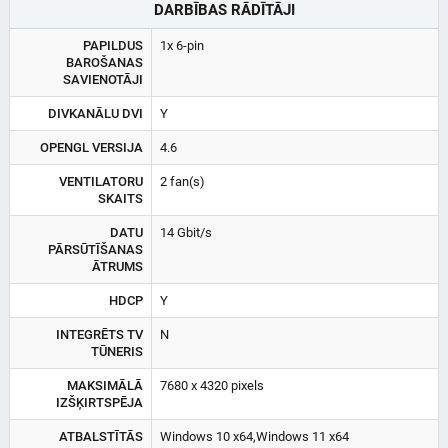
DARBĪBAS RĀDĪTĀJI
PAPILDUS
1x 6-pin
BAROŠANAS
SAVIENOTĀJI
DIVKANĀLU DVI
Y
OPENGL VERSIJA
4.6
VENTILATORU
2 fan(s)
SKAITS
DATU
14 Gbit/s
PĀRSŪTĪŠANAS
ĀTRUMS
HDCP
Y
INTEGRĒTS TV
N
TŪNERIS
MAKSIMĀLĀ
7680 x 4320 pixels
IZŠĶIRTSPĒJA
ATBALSTĪTĀS
Windows 10 x64,Windows 11 x64