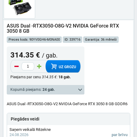
ASUS Dual -RTX3050-O8G-V2 NVIDIA GeForce RTX
3050 8 GB
Preces kods: 90YV0GH6-M0NA00
ID: 339716
Garantija: 36 mēneši
314.35 €
/ gab.
UZ GROZU
Pieejams par cenu
314.35 €
:
18 gab.
Kopumā pieejams:
24 gab.
ASUS Dual -RTX3050-O8G-V2 NVIDIA GeForce RTX 3050 8 GB GDDR6
Piegādes veidi
Saņem veikalā Rēzekne
24.08.2026
par brīvu