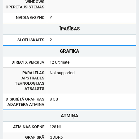
WINDOWS
OPERĒTĀJSISTĒMAS
NVIDIA G-SYNC
Y
ĪPAŠĪBAS
SLOTU SKAITS
2
GRAFIKA
DIRECTX VERSIJA
12 Ultimate
PARALĒLĀS
Not supported
APSTRĀDES
TEHNOLOĢIJAS
ATBALSTS
DISKRĒTĀ GRAFIKAS
8 GB
ADAPTERA ATMIŅA
ATMIŅA
ATMIŅAS KOPNE
128 bit
GRAFISKĀ
GDDR6