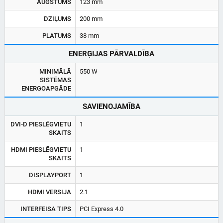
AUGSTUMS
123 mm
DZIĻUMS
200 mm
PLATUMS
38 mm
ENERĢIJAS PĀRVALDĪBA
MINIMĀLĀ
550 W
SISTĒMAS
ENERGOAPGĀDE
SAVIENOJAMĪBA
DVI-D PIESLĒGVIETU
1
SKAITS
HDMI PIESLĒGVIETU
1
SKAITS
DISPLAYPORT
1
HDMI VERSIJA
2.1
INTERFEISA TIPS
PCI Express 4.0