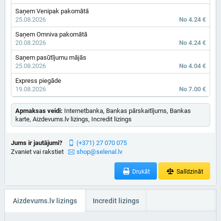
Saņem Venipak pakomātā
25.08.2026
No 4.24 €
Saņem Omniva pakomātā
20.08.2026
No 4.24 €
Saņem pasūtījumu mājās
25.08.2026
No 4.04 €
Express piegāde
19.08.2026
No 7.00 €
Apmaksas veidi:
Internetbanka, Bankas pārskaitījums, Bankas
karte, Aizdevums.lv lizings, Incredit lizings
Jums ir jautājumi?
(+371) 27 070 075
Zvaniet vai rakstiet
shop@selenal.lv
Drukāt
Salīdzināt
Aizdevums.lv lizings
Incredit lizings