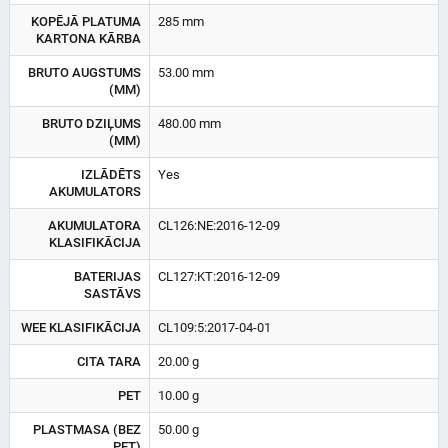
KOPĒJĀ PLATUMA
285 mm
KARTONA KĀRBA
BRUTO AUGSTUMS
53.00 mm
(MM)
BRUTO DZIĻUMS
480.00 mm
(MM)
IZLĀDĒTS
Yes
AKUMULATORS
AKUMULATORA
CL126:NE:2016-12-09
KLASIFIKĀCIJA
BATERIJAS
CL127:KT:2016-12-09
SASTĀVS
WEE KLASIFIKĀCIJA
CL109:5:2017-04-01
CITA TARA
20.00 g
PET
10.00 g
PLASTMASA (BEZ
50.00 g
PET)