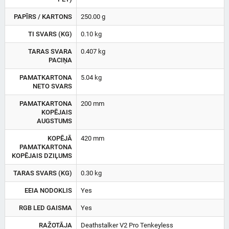
PAPĪRS / KARTONS
250.00 g
TI SVARS (KG)
0.10 kg
TARAS SVARA
0.407 kg
PACIŅA
PAMATKARTONA
5.04 kg
NETO SVARS
PAMATKARTONA
200 mm
KOPĒJAIS
AUGSTUMS
KOPĒJĀ
420 mm
PAMATKARTONA
KOPĒJAIS DZIĻUMS
TARAS SVARS (KG)
0.30 kg
EEIA NODOKLIS
Yes
RGB LED GAISMA
Yes
RAŽOTĀJA
Deathstalker V2 Pro Tenkeyless