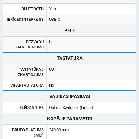
BLUETOOTH
Yes
IERĪCES INTERFEISS
USB-C
PELE
BEZVADU
Ir
SAVIENOJUMS
TASTATŪRA
TASTATŪRAS
US
IZKĀRTOJUMS
CIPARTASTATŪRA
No
VADĪBAS ĪPAŠĪBAS
SLĒDŽA TIPS
Optical Switches (Linear)
KOPĒJIE PARAMETRI
BRUTO PLATUMS
240.00 mm
(MM)