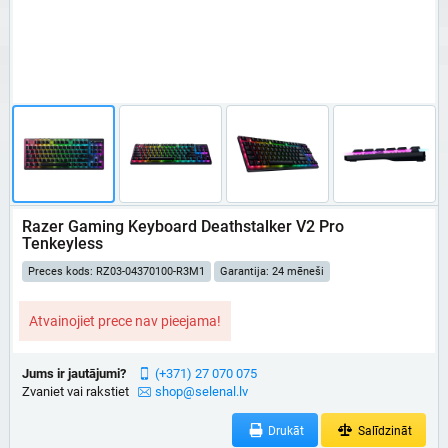
Razer Gaming Keyboard Deathstalker V2 Pro
Tenkeyless
Preces kods: RZ03-04370100-R3M1
Garantija: 24 mēneši
Atvainojiet prece nav pieejama!
Jums ir jautājumi?
(+371) 27 070 075
Zvaniet vai rakstiet
shop@selenal.lv
Drukāt
Salīdzināt