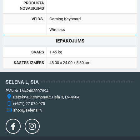
PRODUKTA
NOSAUKUMS
VEIDS.
Gaming Keyboard
Wireless
IEPAKOJUMS
SVARS
1.45 kg
KASTES IZMĒRS
48.00 x 24.00 x 5.30 cm
SELENA L, SIA
PVN Nr. LV42403007894
Rēzekne, Kosmonautu iela 3, LV-4604
(+371) 27 070 075
shop@selenal.lv