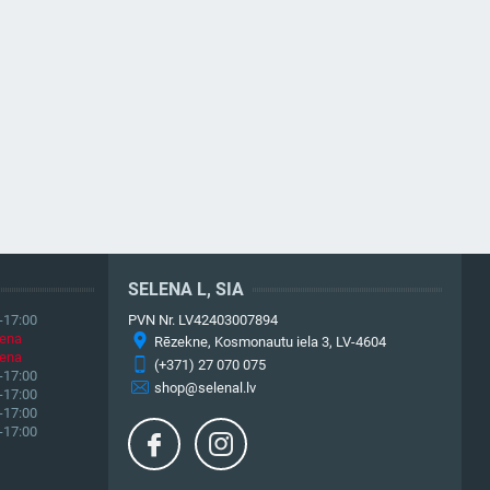
SELENA L, SIA
-17:00
PVN Nr. LV42403007894
iena
Rēzekne, Kosmonautu iela 3, LV-4604
iena
(+371) 27 070 075
-17:00
shop@selenal.lv
-17:00
-17:00
-17:00