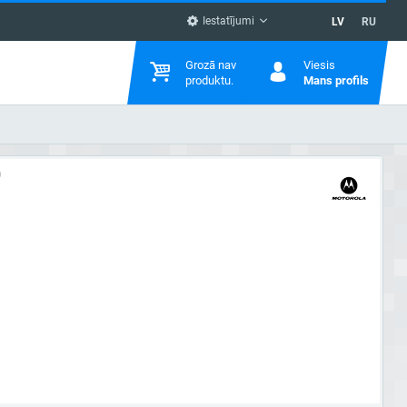
Iestatījumi
LV
RU
Grozā nav
Viesis
produktu.
Mans profils
0