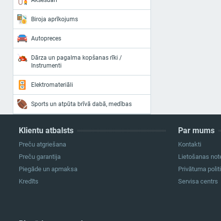
Aksesuāri
Biroja aprīkojums
Autopreces
Dārza un pagalma kopšanas rīki /
Instrumenti
Elektromateriāli
Sports un atpūta brīvā dabā, medības
Klientu atbalsts
Par mums
Preču atgriešana
Kontakti
Preču garantija
Lietošanas not
Piegāde un apmaksa
Privātuma polit
Kredīts
Servisa centrs