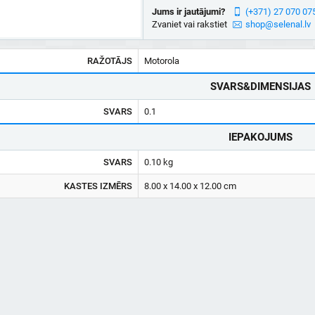
Jums ir jautājumi?
(+371) 27 070 07
Zvaniet vai rakstiet
shop@selenal.lv
RAŽOTĀJS
Motorola
SVARS&DIMENSIJAS
SVARS
0.1
IEPAKOJUMS
SVARS
0.10 kg
KASTES IZMĒRS
8.00 x 14.00 x 12.00 cm