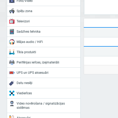
Foto/Video
Spēļu zona
Televizori
Sadzīves tehnika
Mājas audio / HiFi
Tīkla produkti
Perifērijas ierīces, izejmateriāli
UPS un UPS aksesuāri
Datu nesēji
Viedierīces
Video novērošana / signalizācijas
sistēmas