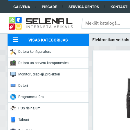
GALVENĀ
PIEGĀDE
SERVISA CENTRS
KONTAKTI
Elektronikas veikals
VISAS KATEGORIJAS
Datora konfigurators
Datoru un serveru komponentes
Monitori, displeji, projektori
Datori
Programmatūra
POS risinājumi
Tālruņi