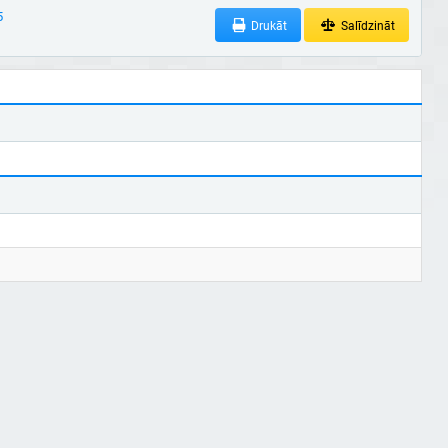
5
Drukāt
Salīdzināt