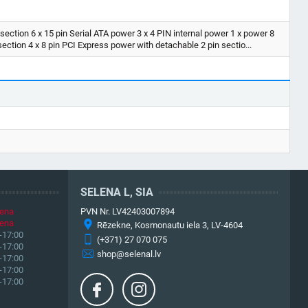
section 6 x 15 pin Serial ATA power 3 x 4 PIN internal power 1 x power 8
ction 4 x 8 pin PCI Express power with detachable 2 pin sectio...
SELENA L, SIA
iena
PVN Nr. LV42403007894
iena
Rēzekne, Kosmonautu iela 3, LV-4604
-17:00
(+371) 27 070 075
-17:00
shop@selenal.lv
-17:00
-17:00
-17:00