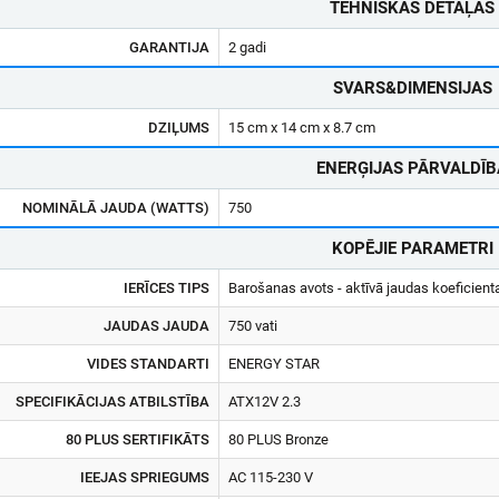
TEHNISKĀS DETAĻAS
GARANTIJA
2 gadi
SVARS&DIMENSIJAS
DZIĻUMS
15 cm x 14 cm x 8.7 cm
ENERĢIJAS PĀRVALDĪB
NOMINĀLĀ JAUDA (WATTS)
750
KOPĒJIE PARAMETRI
IERĪCES TIPS
Barošanas avots - aktīvā jaudas koeficienta
JAUDAS JAUDA
750 vati
VIDES STANDARTI
ENERGY STAR
SPECIFIKĀCIJAS ATBILSTĪBA
ATX12V 2.3
80 PLUS SERTIFIKĀTS
80 PLUS Bronze
IEEJAS SPRIEGUMS
AC 115-230 V