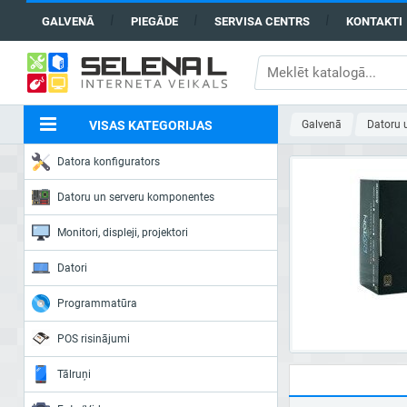
GALVENĀ
PIEGĀDE
SERVISA CENTRS
KONTAKTI
VISAS KATEGORIJAS
Galvenā
Datoru 
Datora konfigurators
Datoru un serveru komponentes
Monitori, displeji, projektori
Datori
Programmatūra
POS risinājumi
Tālruņi