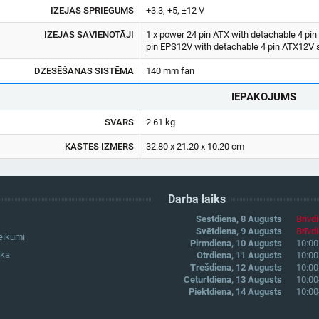
IZEJAS SPRIEGUMS
+3.3, +5, ±12 V
IZEJAS SAVIENOTĀJI
1 x power 24 pin ATX with detachable 4 pin 
pin EPS12V with detachable 4 pin ATX12V se
DZESĒŠANAS SISTĒMA
140 mm fan
IEPAKOJUMS
SVARS
2.61 kg
KASTES IZMĒRS
32.80 x 21.20 x 10.20 cm
Darba laiks
Sestdiena, 8 Augusts
Brīvd
Svētdiena, 9 Augusts
Brīvd
eikumi
Pirmdiena, 10 Augusts
10:00
ika
Otrdiena, 11 Augusts
10:00
Trešdiena, 12 Augusts
10:00
Ceturtdiena, 13 Augusts
10:00
Piektdiena, 14 Augusts
10:00