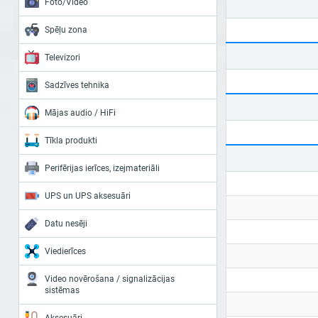
Foto/Video
Spēļu zona
Televizori
Sadzīves tehnika
Mājas audio / HiFi
Tīkla produkti
Perifērijas ierīces, izejmateriāli
UPS un UPS aksesuāri
Datu nesēji
Viedierīces
Video novērošana / signalizācijas
sistēmas