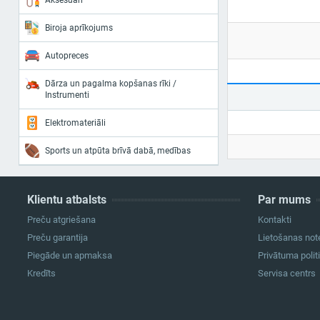
Aksesuāri
Biroja aprīkojums
Autopreces
Dārza un pagalma kopšanas rīki /
Instrumenti
Elektromateriāli
Sports un atpūta brīvā dabā, medības
Klientu atbalsts
Par mums
Preču atgriešana
Kontakti
Preču garantija
Lietošanas not
Piegāde un apmaksa
Privātuma polit
Kredīts
Servisa centrs