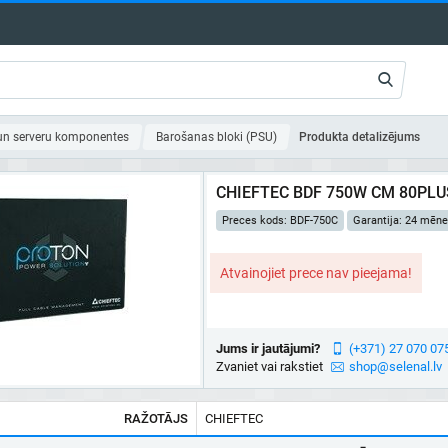
un serveru komponentes
Barošanas bloki (PSU)
Produkta detalizējums
CHIEFTEC BDF 750W CM 80PLU
Preces kods: BDF-750C
Garantija: 24 mēne
Atvainojiet prece nav pieejama!
Jums ir jautājumi?
(+371) 27 070 07
Zvaniet vai rakstiet
shop@selenal.lv
RAŽOTĀJS
CHIEFTEC