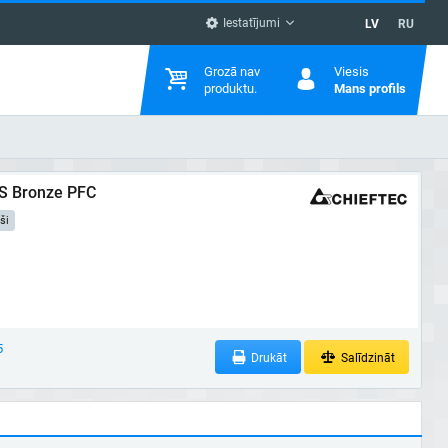
Iestatījumi
LV
RU
Grozā nav
Viesis
produktu.
Mans profils
S Bronze PFC
ši
5
Drukāt
Salīdzināt