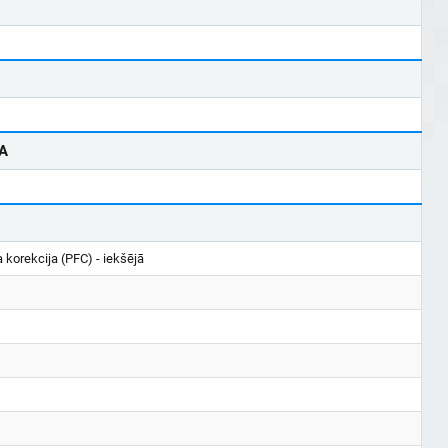
A
 korekcija (PFC) - iekšējā