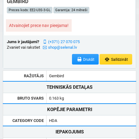
GEMBIRD
Preces kods: EE2-U3S-3-GL
Garantija: 24 mēneši
Atvainojiet prece nav pieejama!
Jums ir jautājumi?
(+371) 27 070 075
Zvaniet vai rakstiet
shop@selenal.lv
Drukāt
Salīdzināt
RAŽOTĀJS
Gembird
TEHNISKĀS DETAĻAS
BRUTO SVARS
0.163 kg
KOPĒJIE PARAMETRI
CATEGORY CODE
HDA
IEPAKOJUMS