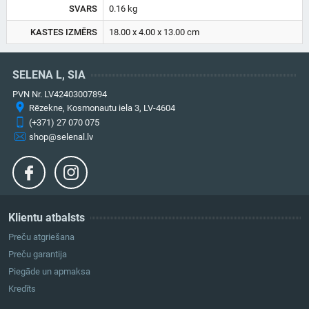
SVARS
0.16 kg
KASTES IZMĒRS
18.00 x 4.00 x 13.00 cm
SELENA L, SIA
PVN Nr. LV42403007894
Rēzekne, Kosmonautu iela 3, LV-4604
(+371) 27 070 075
shop@selenal.lv
Klientu atbalsts
Preču atgriešana
Preču garantija
Piegāde un apmaksa
Kredīts